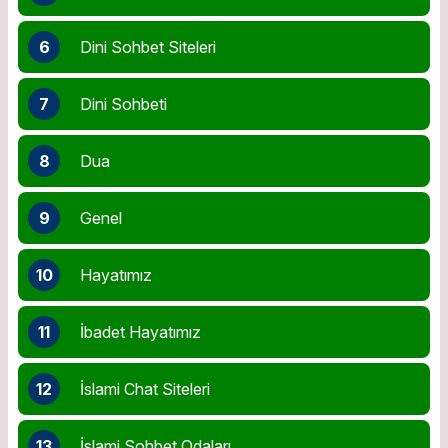
6
Dini Sohbet Siteleri
7
Dini Sohbeti
8
Dua
9
Genel
10
Hayatımız
11
İbadet Hayatımız
12
İslami Chat Siteleri
13
İslami Sohbet Odaları