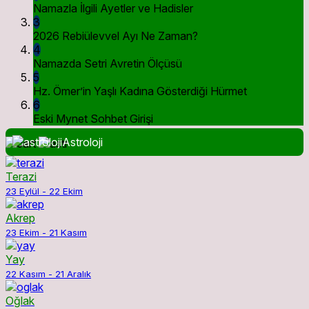
Namazla İlgili Ayetler ve Hadisler
3
2026 Rebiülevvel Ayı Ne Zaman?
4
Namazda Setri Avretin Ölçüsü
5
Hz. Ömer’in Yaşlı Kadına Gösterdiği Hürmet
6
Eski Mynet Sohbet Girişi
Astroloji
Terazi
23 Eylül - 22 Ekim
Akrep
23 Ekim - 21 Kasım
Yay
22 Kasım - 21 Aralık
Oğlak