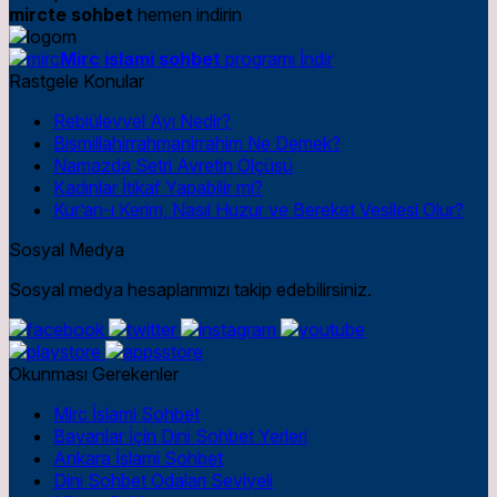
mircte sohbet
hemen indirin
Mirc islami sohbet
programı İndir
Rastgele Konular
Rebiülevvel Ayı Nedir?
Bismillahirrahmanirrahim Ne Demek?
Namazda Setri Avretin Ölçüsü
Kadınlar İtikaf Yapabilir mi?
Kur’an-ı Kerim, Nasıl Huzur ve Bereket Vesilesi Olur?
Sosyal Medya
Sosyal medya hesaplarımızı takip edebilirsiniz.
Okunması Gerekenler
Mirc İslami Sohbet
Bayanlar İçin Dini Sohbet Yerleri
Ankara İslami Sohbet
Dini Sohbet Odaları Seviyeli