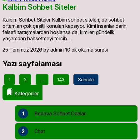
Kalbim Sohbet Siteler
Kalbim Sohbet Siteler Kalbim sohbet siteleri, de sohbet
ortamları çok çeşitli konuları kapsıyor. Kimi insanlar derin
felsefi tartışmalardan hoşlansa da, kimileri gündelik
yaşamdan bahsetmeyi tercih...
25 Temmuz 2026
by admin
10 dk okuma süresi
Yazı sayfalaması
1
2
…
143
Sonraki
Kategoriler
1
Bedava Sohbet Odaları
2
Chat