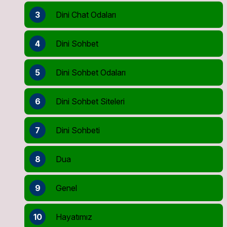
3
Dini Chat Odaları
4
Dini Sohbet
5
Dini Sohbet Odaları
6
Dini Sohbet Siteleri
7
Dini Sohbeti
8
Dua
9
Genel
10
Hayatımız