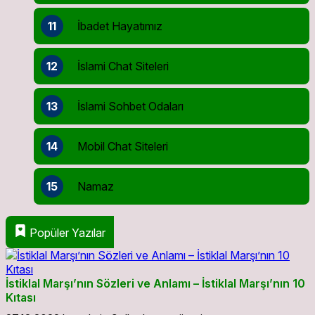
11
İbadet Hayatımız
12
İslami Chat Siteleri
13
İslami Sohbet Odaları
14
Mobil Chat Siteleri
15
Namaz
Popüler Yazılar
İstiklal Marşı’nın Sözleri ve Anlamı – İstiklal Marşı’nın 10
Kıtası