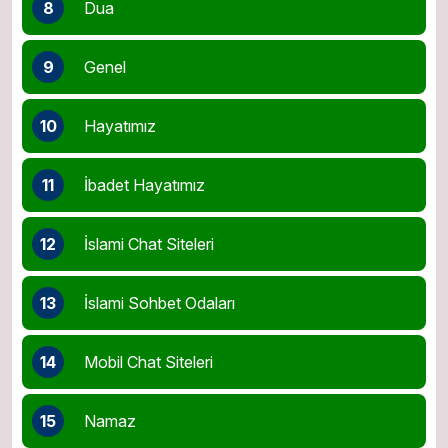
8
Dua
9
Genel
10
Hayatımız
11
İbadet Hayatımız
12
İslami Chat Siteleri
13
İslami Sohbet Odaları
14
Mobil Chat Siteleri
15
Namaz