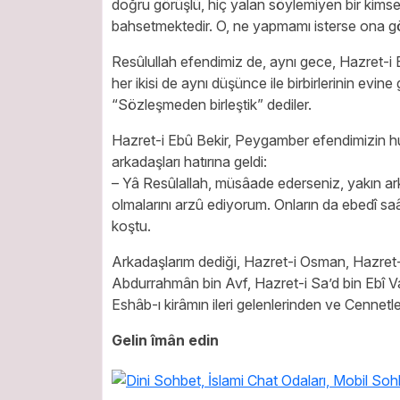
doğru görüşlü, hiç yalan söylemiyen bir kim
bahsetmektedir. O, ne yapmamı isterse ona g
Resûlullah efendimiz de, aynı gece, Hazret-i
her ikisi de aynı düşünce ile birbirlerinin evine
“Sözleşmeden birleştik” dediler.
Hazret-i Ebû Bekir, Peygamber efendimizin 
arkadaşları hatırına geldi:
– Yâ Resûlallah, müsâade ederseniz, yakın ar
olmalarını arzû ediyorum. Onların da ebedî sa
koştu.
Arkadaşlarım dediği, Hazret-i Osman, Hazret-
Abdurrahmân bin Avf, Hazret-i Sa’d bin Ebî Va
Eshâb-ı kirâmın ileri gelenlerinden ve Cennet
Gelin îmân edin