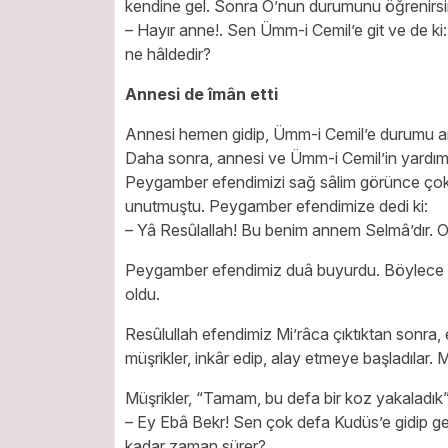
kendine gel. Sonra O’nun durumunu öğrenirsi
– Hayır anne!. Sen Ümm-i Cemil’e git ve de k
ne hâldedir?
Annesi de îmân etti
Annesi hemen gidip, Ümm-i Cemil’e durumu an
Daha sonra, annesi ve Ümm-i Cemil’in yardımı
Peygamber efendimizi sağ sâlim görünce çok sev
unutmuştu. Peygamber efendimize dedi ki:
– Yâ Resûlallah! Bu benim annem Selmâ’dır. 
Peygamber efendimiz duâ buyurdu. Böylece an
oldu.
Resûlullah efendimiz Mi’râca çıktıktan sonra, e
müşrikler, inkâr edip, alay etmeye başladılar.
Müşrikler, “Tamam, bu defa bir koz yakaladık” 
– Ey Ebâ Bekr! Sen çok defa Kudüs’e gidip geld
kadar zaman sürer?