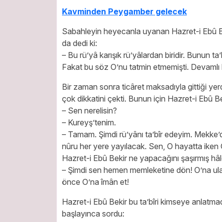
Kavminden Peygamber gelecek
Sabahleyin heyecanla uyanan Hazret-i Ebû Beki
da dedi ki:
– Bu rü’yâ karışık rü’yâlardan biridir. Bunun ta
Fakat bu söz O’nu tatmin etmemişti. Devamlı b
Bir zaman sonra ticâret maksadıyla gittiği yerd
çok dikkatini çekti. Bunun için Hazret-i Ebû Be
– Sen nerelisin?
– Kureyş’tenim.
– Tamam. Şimdi rü’yânı ta’bîr edeyim. Mekke
nûru her yere yayılacak. Sen, O hayatta iken O
Hazret-i Ebû Bekir ne yapacağını şaşırmış hâl
– Şimdi sen hemen memleketine dön! O’na ula
önce O’na îmân et!
Hazret-i Ebû Bekir bu ta’bîri kimseye anlatm
başlayınca sordu: