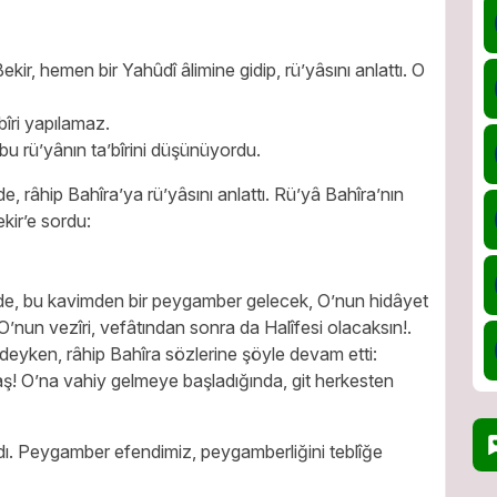
r, hemen bir Yahûdî âlimine gidip, rü’yâsını anlattı. O
’bîri yapılamaz.
u rü’yânın ta’bîrini düşünüyordu.
e, râhip Bahîra’ya rü’yâsını anlattı. Rü’yâ Bahîra’nın
kir’e sordu:
’de, bu kavimden bir peygamber gelecek, O’nun hidâyet
’nun vezîri, vefâtından sonra da Halîfesi olacaksın!.
deyken, râhip Bahîra sözlerine şöyle devam etti:
ş! O’na vahiy gelmeye başladığında, git herkesten
adı. Peygamber efendimiz, peygamberliğini teblîğe