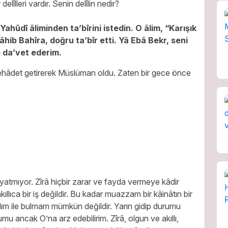
îlleri vardır. Senin delîlin nedir?
r Yahûdî âliminden ta’bîrini istedin. O âlim, “Karışık
râhib Bahîra, doğru ta’bîr etti. Yâ Ebâ Bekr, seni
 da’vet ederim.
şehâdet getirerek Müslüman oldu. Zaten bir gece önce
 yatmıyor. Zîrâ hiçbir zarar ve fayda vermeye kâdir
llıca bir iş değildir. Bu kadar muazzam bir kâinâtın bir
klım ile bulmam mümkün değildir. Yarın gidip durumu
ancak O’na arz edebilirim. Zîrâ, olgun ve akıllı,