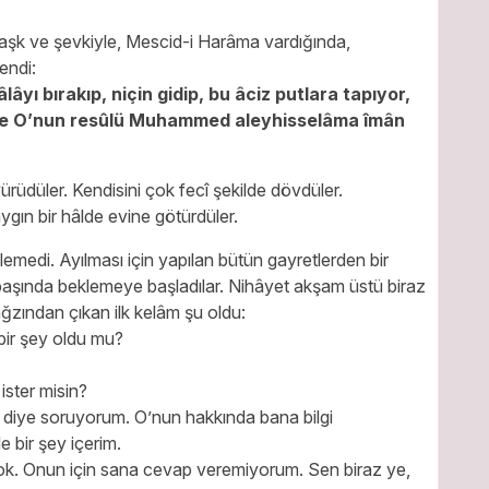
aşk ve şevkiyle, Mescid-i Harâma vardığında,
endi:
lâyı bırakıp, niçin gidip, bu âciz putlara tapıyor,
 ve O’nun resûlü Muhammed aleyhisselâma îmân
ürüdüler. Kendisini çok fecî şekilde dövdüler.
ygın bir hâlde evine götürdüler.
lemedi. Ayılması için yapılan bütün gayretlerden bir
e başında beklemeye başladılar. Nihâyet akşam üstü biraz
ğzından çıkan ilk kelâm şu oldu:
 bir şey oldu mu?
ister misin?
 diye soruyorum. O’nun hakkında bana bilgi
e bir şey içerim.
 yok. Onun için sana cevap veremiyorum. Sen biraz ye,