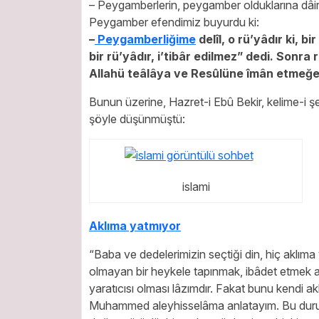
– Peygamberlerin, peygamber olduklarına dâir del
Peygamber efendimiz buyurdu ki:
–
Peygamberliğime
delîl, o rü’yâdır ki, bi
bir rü’yâdır, i’tibâr edilmez” dedi. Sonra 
Allahü teâlâya ve Resûlüne îmân etmeğe
Bunun üzerine, Hazret-i Ebû Bekir, kelime-i 
şöyle düşünmüştü:
islami
Aklıma yatmıyor
“Baba ve dedelerimizin seçtiği din, hiç aklıma
olmayan bir heykele tapınmak, ibâdet etmek akı
yaratıcısı olması lâzımdır. Fakat bunu kendi a
Muhammed aleyhisselâma anlatayım. Bu durumu 