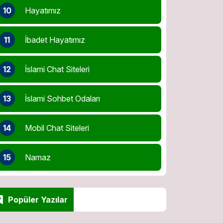
10
Hayatımız
11
İbadet Hayatımız
12
İslami Chat Siteleri
13
İslami Sohbet Odaları
14
Mobil Chat Siteleri
15
Namaz
Popüler Yazılar