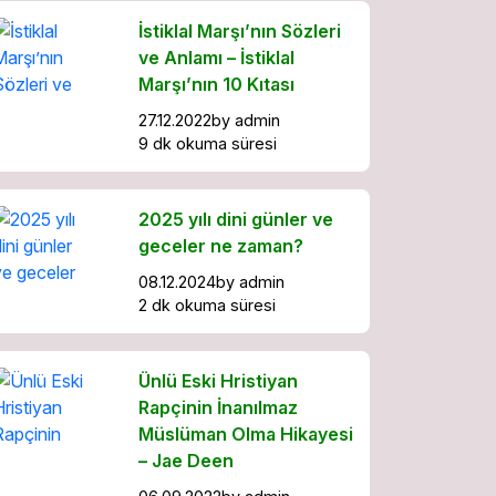
İstiklal Marşı’nın Sözleri
ve Anlamı – İstiklal
Marşı’nın 10 Kıtası
27.12.2022
by
admin
9 dk okuma süresi
2025 yılı dini günler ve
geceler ne zaman?
08.12.2024
by
admin
2 dk okuma süresi
Ünlü Eski Hristiyan
Rapçinin İnanılmaz
Müslüman Olma Hikayesi
– Jae Deen