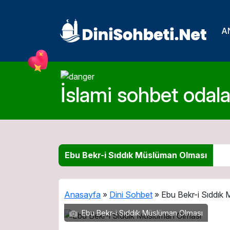
A
İslami sohbet odalar
Ebu Bekr-i Sıddık Müslüman Olması
Anasayfa
»
Dini Sohbet
»
Ebu Bekr-i Sıddık
Ebu Bekr-i Sıddık Müslüman Olması