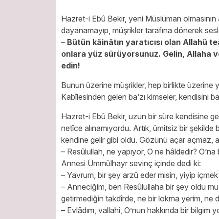
Hazret-i Ebû Bekir, yeni Müslüman olmasının 
dayanamayıp, müşrikler tarafına dönerek sesl
–
Bütün kâinâtın yaratıcısı olan Allahü teâ
onlara yüz sürüyorsunuz. Gelin, Allaha
edin!
Bunun üzerine müşrikler, hep birlikte üzerine y
Kabîlesinden gelen ba’zı kimseler, kendisini ba
Hazret-i Ebû Bekir, uzun bir süre kendisine ge
netîce alınamıyordu. Artık, ümitsiz bir şekild
kendine gelir gibi oldu. Gözünü açar açmaz, a
– Resûlullah, ne yapıyor, O ne hâldedir? O’na
Annesi Ümmülhayr sevinç içinde dedi ki:
– Yavrum, bir şey arzû eder misin, yiyip içmek 
– Anneciğim, ben Resûlullaha bir şey oldu mu
getirmediğin takdîrde, ne bir lokma yerim, ne d
– Evlâdım, vallahi, O’nun hakkında bir bilgim