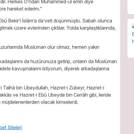
sedir. Herkes O’ndan Muhammed-ül emîn diye
öre hareket ederim.”
 Ebû Bekir’i İslâm’a da’veti düşünmüştü. Sabah olunca
 gitmek üzere evlerinden çıktılar. Yolda karşılaştıklarında,
huzurlarında Müslüman olur olmaz, hemen yakın
kadaşlarımı da huzûrunuza getirip, onların da Müslüman
âdete kavuşmalarını istiyorum, diyerek arkadaşlarına
i Talhâ bin Ubeydullah, Hazret-i Zübeyr, Hazret-i
kkâs ve Hazret-i Ebû Ubeyde bin Cerrâh gibi, ileride
le müjdelenenlerden olacak kimselerdi.