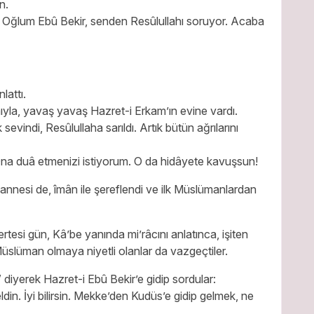
n.
i: Oğlum Ebû Bekir, senden Resûlullahı soruyor. Acaba
lattı.
yla, yavaş yavaş Hazret-i Erkam’ın evine vardı.
indi, Resûlullaha sarıldı. Artık bütün ağrılarını
Ona duâ etmenizi istiyorum. O da hidâyete kavuşsun!
nesi de, îmân ile şereflendi ve ilk Müslümanlardan
rtesi gün, Kâ’be yanında mi’râcını anlatınca, işiten
 Müslüman olmaya niyetli olanlar da vazgeçtiler.
diyerek Hazret-i Ebû Bekir’e gidip sordular:
in. İyi bilirsin. Mekke’den Kudüs’e gidip gelmek, ne