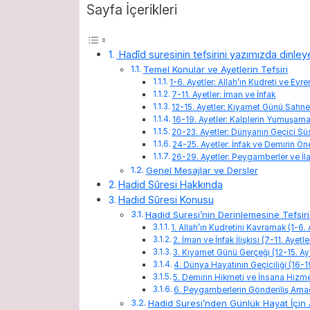
Sayfa İçerikleri
Hadîd suresinin tefsirini yazımızda dinleyeb
Temel Konular ve Ayetlerin Tefsiri
1-6. Ayetler: Allah’ın Kudreti ve Evr
7-11. Ayetler: İman ve İnfak
12-15. Ayetler: Kıyamet Günü Sahne
16-19. Ayetler: Kalplerin Yumuşama
20-23. Ayetler: Dünyanın Geçici Sü
24-25. Ayetler: İnfak ve Demirin Ö
26-29. Ayetler: Peygamberler ve İla
Genel Mesajlar ve Dersler
Hadid Sûresi Hakkında
Hadid Sûresi Konusu
Hadid Suresi’nin Derinlemesine Tefsir
1. Allah’ın Kudretini Kavramak (1-6. 
2. İman ve İnfak İlişkisi (7-11. Ayetle
3. Kıyamet Günü Gerçeği (12-15. Ay
4. Dünya Hayatının Geçiciliği (16-19
5. Demirin Hikmeti ve İnsana Hizmet
6. Peygamberlerin Gönderiliş Amac
Hadid Suresi’nden Günlük Hayat İçin 