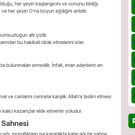
olduğu, her şeyin başlangıcını ve sonunu bildiği
ni ve her şeyin O’na boyun eğdiğini anlatır.
onsuzluğun altı çizilir.
rından bu hakikati idrak etmelerini ister.
ta bulunmaları emredilir. İnfak, iman edenlerin en
l ve canlarını cennete karşılık Allah’a teslim etmesi
e kalıcı kazançlar elde etmenin yoludur.
ü Sahnesi
ağı, münafıkların ise karanlıkta kalacağı bir sahne