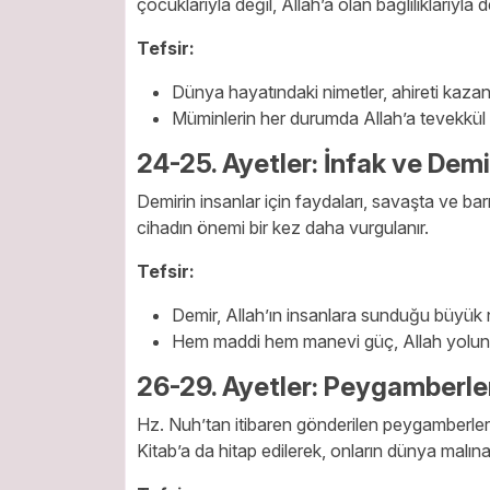
çocuklarıyla değil, Allah’a olan bağlılıklarıyla de
Tefsir:
Dünya hayatındaki nimetler, ahireti kazanm
Müminlerin her durumda Allah’a tevekkül e
24-25. Ayetler: İnfak ve Dem
Demirin insanlar için faydaları, savaşta ve barış
cihadın önemi bir kez daha vurgulanır.
Tefsir:
Demir, Allah’ın insanlara sunduğu büyük ni
Hem maddi hem manevi güç, Allah yolunda
26-29. Ayetler: Peygamberler
Hz. Nuh’tan itibaren gönderilen peygamberler, k
Kitab’a da hitap edilerek, onların dünya malına d