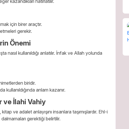
ğer kazandıkları hatırlatılır.
ak için birer araçtır.
tmeleri gerekir.
irin Önemi
ta nasıl kullanıldığı anlatılır. İnfak ve Allah yolunda
metlerden biridir.
 kullanıldığında anlam kazanır.
 ve İlahi Vahiy
itap ve adalet anlayışını insanlara taşımışlardır. Ehl-i
almamaları gerektiği belirtilir.