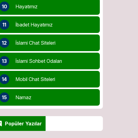
10
Hayatımız
11
İbadet Hayatımız
12
İslami Chat Siteleri
13
İslami Sohbet Odaları
14
Mobil Chat Siteleri
15
Namaz
Popüler Yazılar