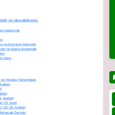
ilir ve okuyabilirsiniz.
enin Hakimiyeti
si
sı ve Dünyanın Geçiciliği
sleri ve Allah’a Güvenmek
nemi
hi Vahiy
i ve Hayata Yansımaları
Ayetler)
r)
etler)
. Ayetler)
i (25. Ayet)
ı (26-29. Ayetler)
Alınacak Dersler