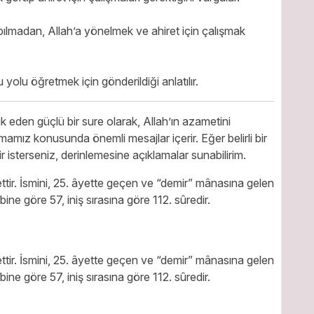
apılmadan, Allah’a yönelmek ve ahiret için çalışmak
olu öğretmek için gönderildiği anlatılır.
k eden güçlü bir sure olarak, Allah’ın azametini
mız konusunda önemli mesajlar içerir. Eğer belirli bir
r isterseniz, derinlemesine açıklamalar sunabilirim.
ttir. İsmini, 25. âyette geçen ve “demir” mânasına gelen
tertîbine göre 57, iniş sırasına göre 112. sûredir.
ttir. İsmini, 25. âyette geçen ve “demir” mânasına gelen
tertîbine göre 57, iniş sırasına göre 112. sûredir.