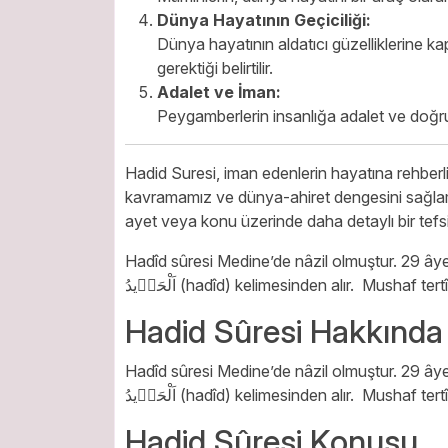
Dünya Hayatının Geçiciliği:
Dünya hayatının aldatıcı güzelliklerine k
gerektiği belirtilir.
Adalet ve İman:
Peygamberlerin insanlığa adalet ve doğru y
Hadid Suresi, iman edenlerin hayatına rehberli
kavramamız ve dünya-ahiret dengesini sağlama
ayet veya konu üzerinde daha detaylı bir tefsi
Hadîd sûresi Medine’de nâzil olmuştur. 29 âye
اَلْحَد۪يدُ (hadîd) kelimesinden alır. Mushaf 
Hadid Sûresi Hakkında
Hadîd sûresi Medine’de nâzil olmuştur. 29 âye
اَلْحَد۪يدُ (hadîd) kelimesinden alır. Mushaf 
Hadid Sûresi Konusu