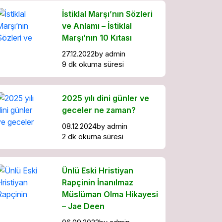
İstiklal Marşı’nın Sözleri
ve Anlamı – İstiklal
Marşı’nın 10 Kıtası
27.12.2022
by
admin
9 dk okuma süresi
2025 yılı dini günler ve
geceler ne zaman?
08.12.2024
by
admin
2 dk okuma süresi
Ünlü Eski Hristiyan
Rapçinin İnanılmaz
Müslüman Olma Hikayesi
– Jae Deen