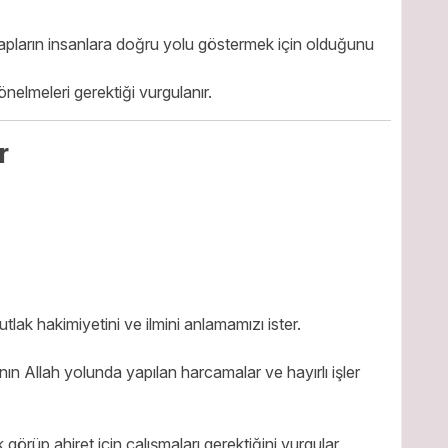
tapların insanlara doğru yolu göstermek için olduğunu
nelmeleri gerektiği vurgulanır.
r
tlak hakimiyetini ve ilmini anlamamızı ister.
ın Allah yolunda yapılan harcamalar ve hayırlı işler
görüp ahiret için çalışmaları gerektiğini vurgular.