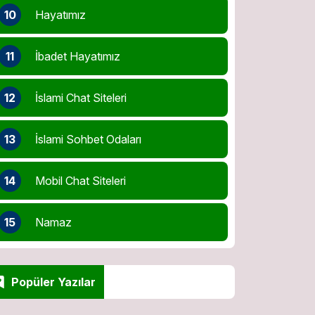
10
Hayatımız
11
İbadet Hayatımız
12
İslami Chat Siteleri
13
İslami Sohbet Odaları
14
Mobil Chat Siteleri
15
Namaz
Popüler Yazılar