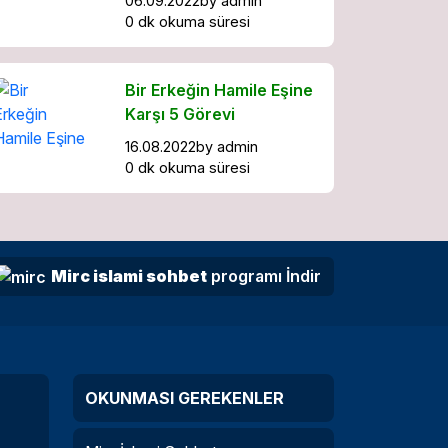
06.09.2022
by
admin
0 dk okuma süresi
Bir Erkeğin Hamile Eşine
Karşı 5 Görevi
16.08.2022
by
admin
0 dk okuma süresi
Mirc islami sohbet
programı İndir
OKUNMASI GEREKENLER