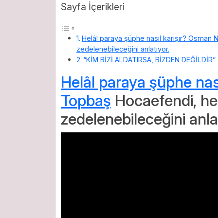
Sayfa İçerikleri
Helâl paraya şüphe nasıl karışır? Osman N
zedelenebileceğini anlatıyor.
“KİM BİZİ ALDATIRSA, BİZDEN DEĞİLDİR”
Helâl paraya şüphe nası
Topbaş
Hocaefendi, hel
zedelenebileceğini anlat