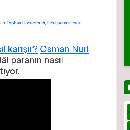
uri Topbaş Hocaefendi, helâl paranın nasıl
l karışır?
Osman Nuri
âl paranın nasıl
ıyor.