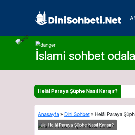
A
İslami sohbet odalar
Helâl Paraya Şüphe Nasıl Karışır?
Anasayfa
»
Dini Sohbet
»
Helâl Paraya Şüphe
Helâl Paraya Şüphe Nasıl Karışır?