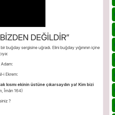
 BİZDEN DEĞİLDİR”
ir buğday sergisine uğradı. Elini buğday yığınının içine
cıya:
. Adam:
ûl-i Ekrem:
ak kısmı ekinin üstüne çıkarsaydın ya! Kim bizi
m, Îmân 164)
iniz ?