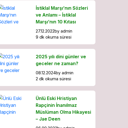
İstiklal Marşı’nın Sözleri
ve Anlamı – İstiklal
Marşı’nın 10 Kıtası
27.12.2022
by
admin
9 dk okuma süresi
2025 yılı dini günler ve
geceler ne zaman?
08.12.2024
by
admin
2 dk okuma süresi
Ünlü Eski Hristiyan
Rapçinin İnanılmaz
Müslüman Olma Hikayesi
– Jae Deen