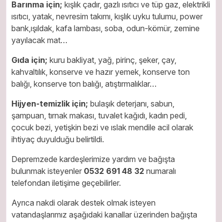
Barınma için;
kışlık çadır, gazlı ısıtıcı ve tüp gaz, elektrikli
ısıtıcı, yatak, nevresim takımı, kışlık uyku tulumu, power
bank,ışıldak, kafa lambası, soba, odun-kömür, zemine
yayılacak mat…
Gıda için;
kuru bakliyat, yağ, pirinç, şeker, çay,
kahvaltılık, konserve ve hazır yemek, konserve ton
balığı, konserve ton balığı, atıştırmalıklar…
Hijyen-temizlik için;
bulaşık deterjanı, sabun,
şampuan, tırnak makası, tuvalet kağıdı, kadın pedi,
çocuk bezi, yetişkin bezi ve ıslak mendile acil olarak
ihtiyaç duyulduğu belirtildi.
Depremzede kardeşlerimize yardım ve bağışta
bulunmak isteyenler
0532 691 48 32
numaralı
telefondan iletişime geçebilirler.
Ayrıca nakdi olarak destek olmak isteyen
vatandaşlarımız aşağıdaki kanallar üzerinden bağışta