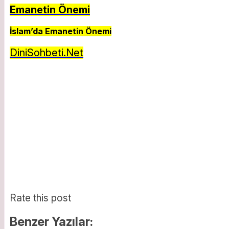
Emanetin Önemi
İslam’da Emanetin Önemi
DiniSohbeti.Net
Rate this post
Benzer Yazılar: