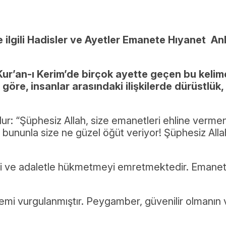
 ilgili Hadisler ve Ayetler Emanete Hıyanet 
Kur’an-ı Kerim’de birçok ayette geçen bu kelime
m’a göre, insanlar arasındaki ilişkilerde dürüstlük
ur: “Şüphesiz Allah, size emanetleri ehline vermen
nunla size ne güzel öğüt veriyor! Şüphesiz Allah, 
ini ve adaletle hükmetmeyi emretmektedir. Emanet,
mi vurgulanmıştır. Peygamber, güvenilir olmanın