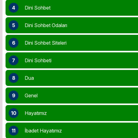
4
Dini Sohbet
5
Dini Sohbet Odaları
6
Dini Sohbet Siteleri
7
Dini Sohbeti
8
Dua
9
Genel
10
Hayatımız
11
İbadet Hayatımız