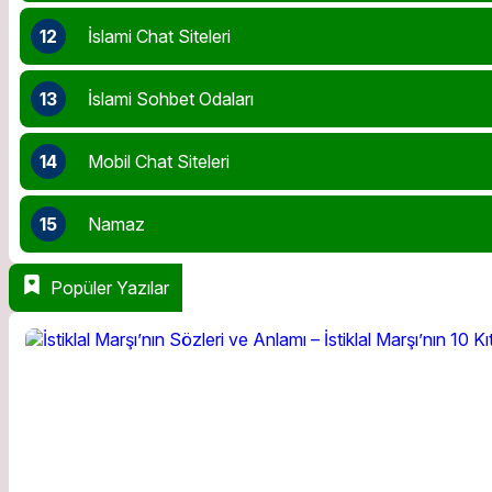
12
İslami Chat Siteleri
13
İslami Sohbet Odaları
14
Mobil Chat Siteleri
15
Namaz
Popüler Yazılar