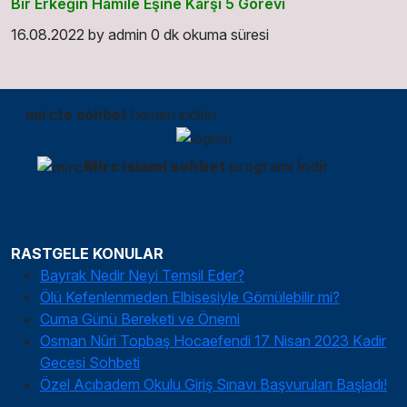
Bir Erkeğin Hamile Eşine Karşı 5 Görevi
16.08.2022
by
admin
0 dk okuma süresi
mircte sohbet
hemen indirin
Mirc islami sohbet
programı İndir
RASTGELE KONULAR
Bayrak Nedir Neyi Temsil Eder?
Ölü Kefenlenmeden Elbisesiyle Gömülebilir mi?
Cuma Günü Bereketi ve Önemi
Osman Nûri Topbaş Hocaefendi 17 Nisan 2023 Kadir
Gecesi Sohbeti
Özel Acıbadem Okulu Giriş Sınavı Başvuruları Başladı!