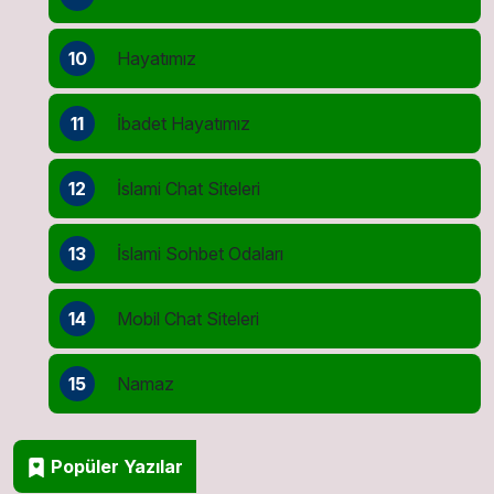
10
Hayatımız
11
İbadet Hayatımız
12
İslami Chat Siteleri
13
İslami Sohbet Odaları
14
Mobil Chat Siteleri
15
Namaz
Popüler Yazılar