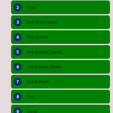
2
Chat
3
Dini Chat Odaları
4
Dini Sohbet
5
Dini Sohbet Odaları
6
Dini Sohbet Siteleri
7
Dini Sohbeti
8
Dua
9
Genel