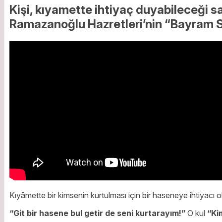
Kişi, kıyamette ihtiyaç duyabileceği 
Ramazanoğlu Hazretleri’nin “Bayram 
Kıyâmette bir kimsenin kurtulması için bir haseneye ihtiyacı
“Git bir hasene bul getir de seni kurtarayım!”
O kul
“Ki