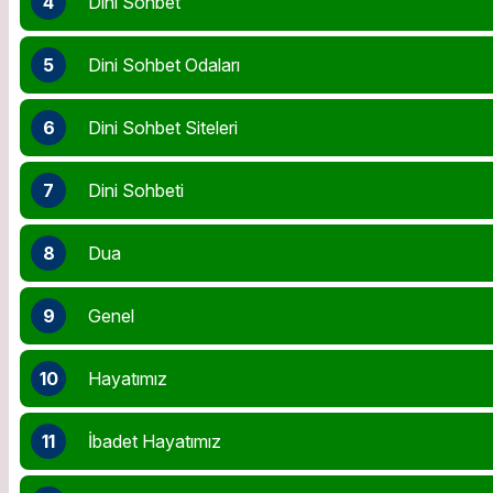
4
Dini Sohbet
5
Dini Sohbet Odaları
6
Dini Sohbet Siteleri
7
Dini Sohbeti
8
Dua
9
Genel
10
Hayatımız
11
İbadet Hayatımız