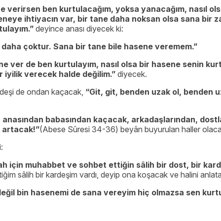
e verirsen ben kurtulacağım, yoksa yanacağım, nasıl olsa
eye ihtiyacın var, bir tane daha noksan olsa sana bir za
tulayım.”
deyince anası diyecek ki:
 daha çoktur. Sana bir tane bile hasene veremem.”
e ver de ben kurtulayım, nasıl olsa bir hasene senin kurt
 iyilik verecek halde değilim.”
diyecek.
rdeşi de ondan kaçacak,
“Git, git, benden uzak ol, benden 
k, anasından babasından kaçacak, arkadaşlarından, dostl
p artacak!”
(Abese Sûresi 34-36) beyân buyurulan haller olaca
:
 için muhabbet ve sohbet ettiğin sâlih bir dost, bir kard
ğim sâlih bir kardeşim vardı, deyip ona koşacak ve halini anlata
 değil bin hasenemi de sana vereyim hiç olmazsa sen kurt