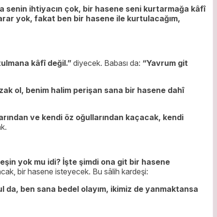
 senin ihtiyacın çok, bir hasene seni kurtarmağa kâfî
rar yok, fakat ben bir hasene ile kurtulacağım,
ulmana kâfî değil.”
diyecek. Babası da:
“Yavrum git
uzak ol, benim halim perişan sana bir hasene dahî
arından ve kendi öz oğullarından kaçacak, kendi
k.
eşin yok mu idi? İşte şimdi ona git bir hasene
cak, bir hasene isteyecek. Bu sâlih kardeşi:
ul da, ben sana bedel olayım, ikimiz de yanmaktansa