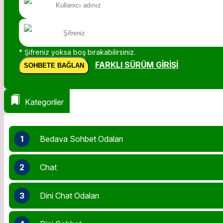
* Şifreniz yoksa boş bırakabilirsiniz.
FARKLI SÜRÜM GIRIŞI
SOHBETE BAĞLAN
Kategoriler
1
Bedava Sohbet Odaları
2
Chat
3
Dini Chat Odaları