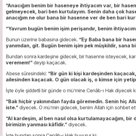
“Anacığım benim bir haseneye ihtiyacım var, bir hasen
gelmeyecek, bari ben kurtulayım. Senin daha çok hasen
anacığım ne olur bana bir hasenne ver de ben bari kur
“Yavrum bugün benim işim perişandır, benim ihtiyacım
Bunun üzerine babasına gidecek.
“Ey Baba bana bir hasen
yanımdan, git. Bugün benim işim pek müşkildir, sana bir
Bundan sonra kardeşine gidecek, bir hasenne isteyecek, ka
veremem!”
deyip kaçacak.
Abese sûresindeki:
“Bir gün ki kişi kardeşinden kaçaca
ailesinden kaçacak. O gün olacak iş, o kimse için yeti
İşte öyle şiddetli bir günde o mü’mine Cenâb-ı Hak diyecek ki
“Bak hiçbir yakınından fayda göremedin. Senin hiç Allah
iste.”
diyecek. O mü’min gidecek, benim Allah için sohbet etti
“Al kardeşim, al ben nasıl olsa kurtulamayacağım, bir
birimizin yanması kâfîdir.”
diyecek.
İşte bundan sonra Cenâb-ı Hak buyurur ki;