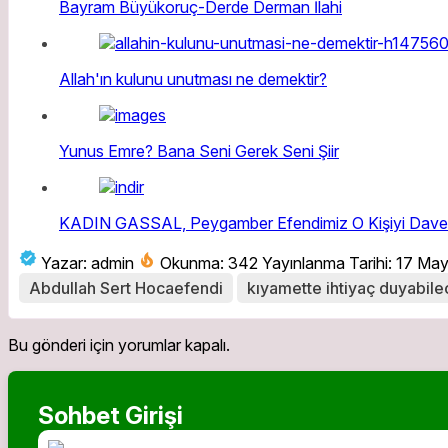
Bayram Büyükoruç-Derde Derman İlahi
Allah'ın kulunu unutması ne demektir?
Yunus Emre? Bana Seni Gerek Seni Şiir
KADIN GASSAL, Peygamber Efendimiz O Kişiyi Dav
Yazar: admin
Okunma: 342
Yayınlanma Tarihi: 17 Ma
Abdullah Sert Hocaefendi
kıyamette ihtiyaç duyabilec
Bu gönderi için yorumlar kapalı.
Sohbet Girişi