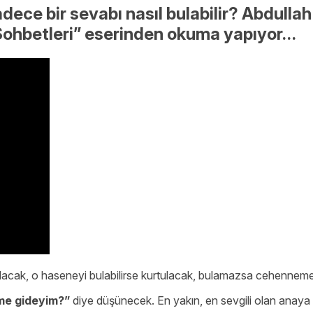
sadece bir sevabı nasıl bulabilir? Abdul
Sohbetleri” eserinden okuma yapıyor…
 olacak, o haseneyi bulabilirse kurtulacak, bulamazsa cehennem
me gideyim?”
diye düşünecek. En yakın, en sevgili olan anaya