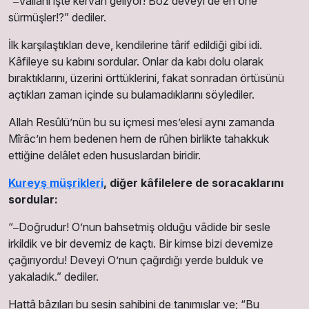
“‒Vallâhi işte kervan geliyor! Boz deveyi de en öne
sürmüşler!?” dediler.
İlk karşılaştıkları deve, kendilerine târif edildiği gibi idi.
Kâfileye su kabını sordular. Onlar da kabı dolu olarak
bıraktıklarını, üzerini örttüklerini, fakat sonradan örtüsünü
açtıkları zaman içinde su bulamadıklarını söylediler.
Allah Resûlüʼnün bu su içmesi mesʼelesi aynı zamanda
Mîrâcʼın hem bedenen hem de rûhen birlikte tahakkuk
ettiğine delâlet eden hususlardan biridir.
Kureyş müşrikleri
, diğer kâfilelere de soracaklarını
sordular:
“‒Doğrudur! Oʼnun bahsetmiş olduğu vâdide bir sesle
irkildik ve bir devemiz de kaçtı. Bir kimse bizi devemize
çağırıyordu! Deveyi Oʼnun çağırdığı yerde bulduk ve
yakaladık.” dediler.
Hattâ bâzıları bu sesin sahibini de tanımışlar ve; “Bu