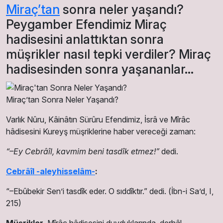
Miraç’tan
sonra neler yaşandı?
Peygamber Efendimiz Miraç
hadisesini anlattıktan sonra
müşrikler nasıl tepki verdiler? Miraç
hadisesinden sonra yaşananlar…
Miraç’tan Sonra Neler Yaşandı?
Varlık Nûru, Kâinâtın Sürûru Efendimiz, İsrâ ve Mîrâc
hâdisesini Kureyş müşriklerine haber vereceği zaman:
“–Ey Cebrâîl, kavmim beni tasdîk etmez!”
dedi.
Cebrâîl -aleyhisselâm-
:
“–Ebûbekir Sen’i tasdîk eder. O sıddîktır.” dedi.
(İbn-i Sa’d, I,
215)
Müşrikler,
Mîrâc hâdisesini duyduklarında, derhâl