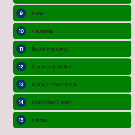
9
Genel
10
Hayatımız
11
İbadet Hayatımız
12
İslami Chat Siteleri
13
İslami Sohbet Odaları
14
Mobil Chat Siteleri
15
Namaz