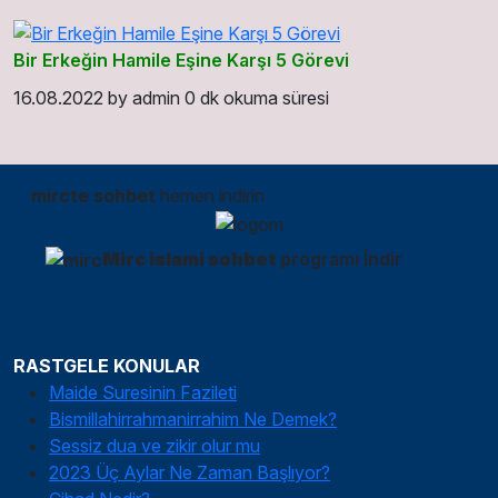
Bir Erkeğin Hamile Eşine Karşı 5 Görevi
16.08.2022
by
admin
0 dk okuma süresi
mircte sohbet
hemen indirin
Mirc islami sohbet
programı İndir
RASTGELE KONULAR
Maide Suresinin Fazileti
Bismillahirrahmanirrahim Ne Demek?
Sessiz dua ve zikir olur mu
2023 Üç Aylar Ne Zaman Başlıyor?