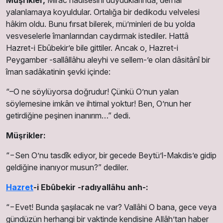
yalanlamaya koyuldular. Ortalığa bir dedikodu velvelesi
hâkim oldu. Bunu fırsat bilerek, mü’minleri de bu yolda
vesveselerle îmanlarından caydırmak istediler. Hattâ
Hazret-i Ebûbekir’e bile gittiler. Ancak o, Hazret-i
Peygamber -sallâllâhu aleyhi ve sellem-’e olan dâsitânî bir
îman sadâkatinin şevki içinde:
“–O ne söylüyorsa doğrudur! Çünkü O’nun yalan
söylemesine imkân ve ihtimal yoktur! Ben, O’nun her
getirdiğine peşinen inanırım…” dedi.
Müşrikler:
“−Sen O’nu tasdîk ediyor, bir gecede Beytü’l-Makdis’e gidip
geldiğine inanıyor musun?” dediler.
Hazret
-i Ebûbekir -radıyallâhu anh-:
“−Evet! Bunda şaşılacak ne var? Vallâhi O bana, gece veya
gündüzün herhangi bir vaktinde kendisine Allâh’tan haber