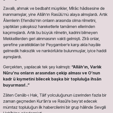
Zavallı, ahmak ve bedbaht müşrikler, Mîrâc hâdisesine de
inanmamışlar, yine Allâh’ın Rasûlü’nü alaya almışlardı. Artık
Âlemlerin Efendisi’nin onların arasında olma nîmetini,
yaptıkları yakışıksız hareketlerle tamâmen ellerinden
kaçırmışlardı. Artık bu büyük nîmetin, kadrini bilmeyen
Mekkelilerden geri alınmasının vakti gelmişti. Zîrâ onlar,
şerefine yaratıldıkları bir Peygamber’e karşı akla hayâle
gelmedik haksızlık ve nankörlükte bulunmuşlar, iyice haddi
aşmışlardı.
Gerçekten, yapılacak tek şey kalmıştı:
“Allâh’ın, Varlık
Nûru’nu onların arasından çekip alması ve O’nun
kadr ü kıymetini bilecek başka bir topluluğa ihsân
buyurması!..”
Zâten Cenâb-ı Hak, Tâif yolculuğunun üzerinden fazla bir
zaman geçmeden Kur’ân’a ve Rasûl’e bey’at edecek
mümtaz topluluğun ilk habercilerini bir grup hâlinde Sevgili