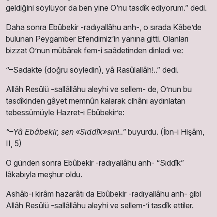
geldiğini söylüyor da ben yine O’nu tasdîk ediyorum.” dedi.
Daha sonra Ebûbekir -radıyallâhu anh-, o sırada Kâbe’de
bulunan Peygamber Efendimiz’in yanına gitti. Olanları
bizzat O’nun mübârek fem-i saâdetinden dinledi ve:
“–Sadakte (doğru söyledin), yâ Rasûlallâh!..” dedi.
Allâh Resûlü -sallâllâhu aleyhi ve sellem- de, O’nun bu
tasdîkinden gâyet memnûn kalarak cihânı aydınlatan
tebessümüyle Hazret-i Ebûbekir’e:
“–Yâ Ebâbekir, sen «Sıddîk»sın!..”
buyurdu.
(İbn-i Hişâm,
II, 5)
O günden sonra Ebûbekir -radıyallâhu anh- “Sıddîk”
lâkabıyla meşhur oldu.
Ashâb-ı kirâm hazarâtı da Ebûbekir -radıyallâhu anh- gibi
Allâh Resûlü -sallâllâhu aleyhi ve sellem-’i tasdîk ettiler.