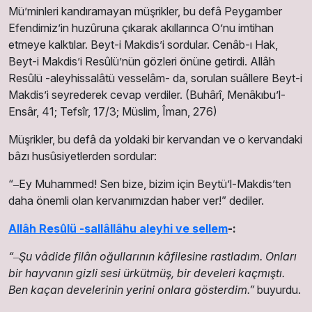
Mü’minleri kandıramayan müşrikler, bu defâ Peygamber
Efendimiz’in huzûruna çıkarak akıllarınca O’nu imtihan
etmeye kalktılar. Beyt-i Makdis’i sordular. Cenâb-ı Hak,
Beyt-i Makdis’i Resûlü’nün gözleri önüne getirdi. Allâh
Resûlü -aleyhissalâtü vesselâm- da, sorulan suâllere Beyt-i
Makdis’i seyrederek cevap verdiler.
(Buhârî, Menâkıbu’l-
Ensâr, 41; Tefsîr, 17/3; Müslim, Îman, 276)
Müşrikler, bu defâ da yoldaki bir kervandan ve o kervandaki
bâzı husûsiyetlerden sordular:
“‒Ey Muhammed! Sen bize, bizim için Beytüʼl-Makdisʼten
daha önemli olan kervanımızdan haber ver!” dediler.
Allâh Resûlü -sallâllâhu aleyhi ve sellem
-:
“‒Şu vâdide filân oğullarının kâfilesine rastladım. Onları
bir hayvanın gizli sesi ürkütmüş, bir develeri kaçmıştı.
Ben kaçan develerinin yerini onlara gösterdim.”
buyurdu.