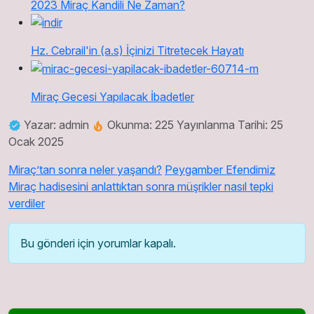
2023 Miraç Kandili Ne Zaman?
Hz. Cebrail'in (a.s) İçinizi Titretecek Hayatı
Miraç Gecesi Yapılacak İbadetler
Yazar: admin
Okunma: 225
Yayınlanma Tarihi: 25
Ocak 2025
Miraç’tan sonra neler yaşandı?
Peygamber Efendimiz
Miraç hadisesini anlattıktan sonra müşrikler nasıl tepki
verdiler
Bu gönderi için yorumlar kapalı.