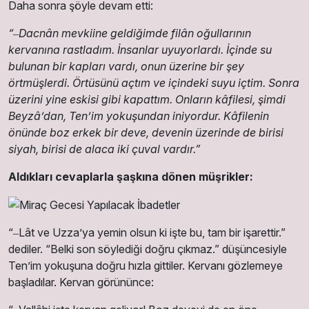
Daha sonra şöyle devam etti:
“‒Dacnân mevkiine geldiğimde filân oğullarının
kervanına rastladım. İnsanlar uyuyorlardı. İçinde su
bulunan bir kapları vardı, onun üzerine bir şey
örtmüşlerdi. Örtüsünü açtım ve içindeki suyu içtim. Sonra
üzerini yine eskisi gibi kapattım. Onların kâfilesi, şimdi
Beyzâʼdan, Tenʼim yokuşundan iniyordur. Kâfilenin
önünde boz erkek bir deve, devenin üzerinde de birisi
siyah, birisi de alaca iki çuval vardır.”
Aldıkları cevaplarla şaşkına dönen müşrikler:
“‒Lât ve Uzzaʼya yemin olsun ki işte bu, tam bir işarettir.”
dediler. “Belki son söylediği doğru çıkmaz.” düşüncesiyle
Tenʼim yokuşuna doğru hızla gittiler. Kervanı gözlemeye
başladılar. Kervan görününce: