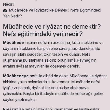
Mücâhede ve Riyâzat Ne Demek? Nefs Eğitimindeki
Yeri Nedir?
Mücâhede ve riyâzat ne demektir?
Nefs eğitimindeki yeri nedir?
Mücâhede
insanın nefsinin arzularına, kötü isteklerine ve
şeytanın isteklerine karşı direnip savaşması demektir. Bu
savaşın silâhı ibâdetler, zikir, tesbîh ve duâdır. Nefs
düşmanına bu silâhlarla saldırıp onun ikmâl kaynağının
etrafını riyâzat mayınları ile döşemek gerekir.
Mücâhedeye
nefs ile cihâd da denir. Mücâhede ve riyâzat
birbirine yakın anlamlarda iki kavramdır. Mücâhede nefsi
iyiliğe zorlamak, riyâzat ise onu bu işe alıştırmaya
çalışmaktır. Başka bir ifâdeyle mücâhede nefse ağır gelen
şeyleri yaptırmaktır.
Riyâzat
ise nefsin isteklerini yapmamak ve kısıtlamaktır.