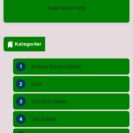
Farklı Sürüm Girişi
Kategoriler
1
Bedava Sohbet Odaları
2
Chat
3
Dini Chat Odaları
4
Dini Sohbet