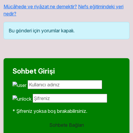
Mücâhede ve riyâzat ne demektir?
Nefs eğitimindeki yeri
nedir?
Bu gönderi için yorumlar kapalı.
Sohbet Girişi
* Şifreniz yoksa boş bırakabilirsiniz.
Sohbete Bağlan