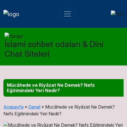
İslami sohbet odaları & Dini
Chat Siteleri
Mücâhede ve Riyâzat Ne Demek? Nefs
Eğitimindeki Yeri Nedir?
Anasayfa
»
Genel
»
Mücâhede ve Riyâzat Ne Demek?
Nefs Eğitimindeki Yeri Nedir?