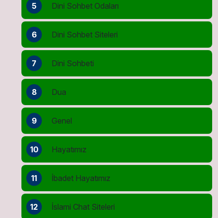
5
Dini Sohbet Odaları
6
Dini Sohbet Siteleri
7
Dini Sohbeti
8
Dua
9
Genel
10
Hayatımız
11
İbadet Hayatımız
12
İslami Chat Siteleri