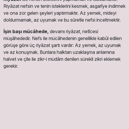
Riyâzat nefsin ve tenin isteklerini kesmek, asgarîye indirmek
ve ona zor gelen şeyleri yaptırmaktır. Az yemek, mideyi
doldurmamak, az uyumak ve bu sûretle nefsi inceltmektir.
İşin başı mücâhede,
devamı riyâzat, netîcesi
müşâhededir. Nefs ile mücâhedenin genellikle kabûl edilen
görüşe göre üç riyâzat şartı vardır: Az yemek, az uyumak
ve az konuşmak. Bunlara halktan uzaklaşma anlamına
halvet ve çile ile zikr-i müdâm denilen sürekli zikri eklemek
gerekir.