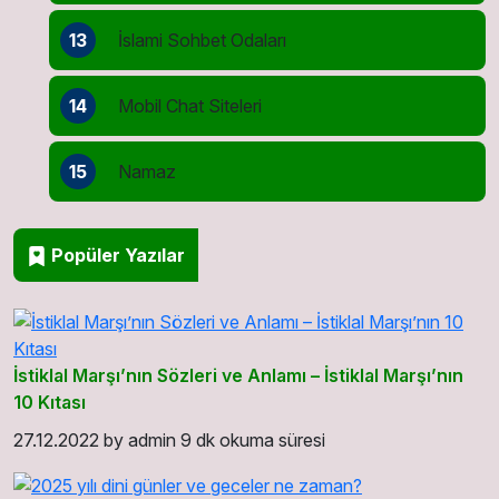
13
İslami Sohbet Odaları
14
Mobil Chat Siteleri
15
Namaz
Popüler Yazılar
İstiklal Marşı’nın Sözleri ve Anlamı – İstiklal Marşı’nın
10 Kıtası
27.12.2022
by
admin
9 dk okuma süresi