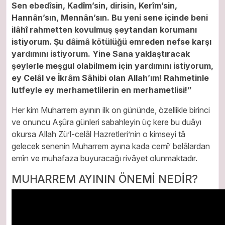
Sen ebedîsin, Kadîm’sin, dirisin, Kerîm’sin,
Hannân’sın, Mennân’sın. Bu yeni sene içinde beni
ilâhî rahmetten kovulmuş şeytandan korumanı
istiyorum. Şu dâimâ kötülüğü emreden nefse karşı
yardımını istiyorum. Yine Sana yaklaştıracak
şeylerle meşgul olabilmem için yardımını istiyorum,
ey Celâl ve İkrâm Sâhibi olan Allah’ım! Rahmetinle
lutfeyle ey merhametlilerin en merhametlisi!”
Her kim Muharrem ayının ilk on gününde, özellikle birinci
ve onuncu Aşûra günleri sabahleyin üç kere bu duâyı
okursa Allah Zü’l-celâl Hazretleri’nin o kimseyi tâ
gelecek senenin Muharrem ayına kada cemî’ belâlardan
emîn ve muhafaza buyuracağı rivâyet olunmaktadır.
MUHARREM AYININ ÖNEMİ NEDİR?