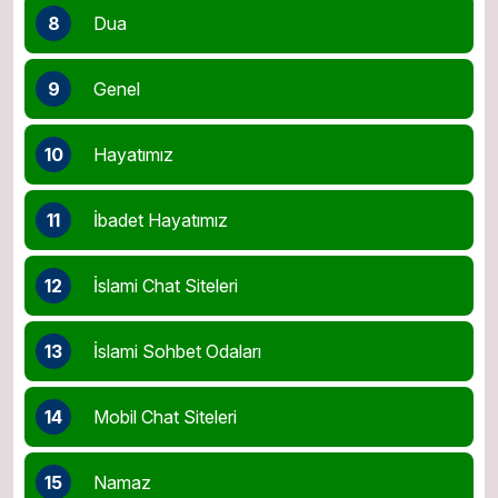
8
Dua
9
Genel
10
Hayatımız
11
İbadet Hayatımız
12
İslami Chat Siteleri
13
İslami Sohbet Odaları
14
Mobil Chat Siteleri
15
Namaz