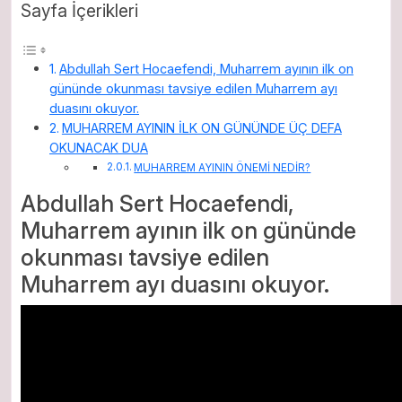
Sayfa İçerikleri
Abdullah Sert Hocaefendi, Muharrem ayının ilk on
gününde okunması tavsiye edilen Muharrem ayı
duasını okuyor.
MUHARREM AYININ İLK ON GÜNÜNDE ÜÇ DEFA
OKUNACAK DUA
MUHARREM AYININ ÖNEMİ NEDİR?
Abdullah Sert Hocaefendi,
Muharrem ayının ilk on gününde
okunması tavsiye edilen
Muharrem ayı duasını okuyor.