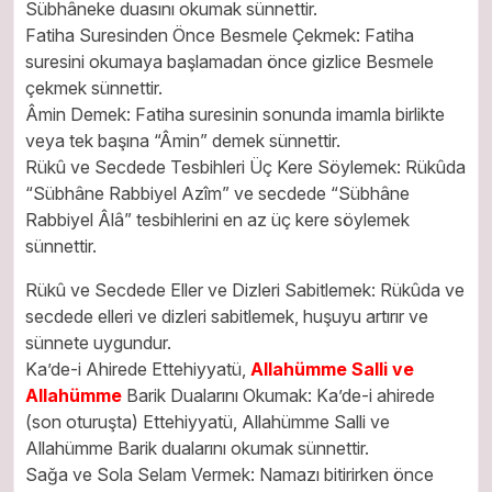
Sübhâneke duasını okumak sünnettir.
Fatiha Suresinden Önce Besmele Çekmek: Fatiha
suresini okumaya başlamadan önce gizlice Besmele
çekmek sünnettir.
Âmin Demek: Fatiha suresinin sonunda imamla birlikte
veya tek başına “Âmin” demek sünnettir.
Rükû ve Secdede Tesbihleri Üç Kere Söylemek: Rükûda
“Sübhâne Rabbiyel Azîm” ve secdede “Sübhâne
Rabbiyel Âlâ” tesbihlerini en az üç kere söylemek
sünnettir.
Rükû ve Secdede Eller ve Dizleri Sabitlemek: Rükûda ve
secdede elleri ve dizleri sabitlemek, huşuyu artırır ve
sünnete uygundur.
Ka’de-i Ahirede Ettehiyyatü,
Allahümme Salli ve
Allahümme
Barik Dualarını Okumak: Ka’de-i ahirede
(son oturuşta) Ettehiyyatü, Allahümme Salli ve
Allahümme Barik dualarını okumak sünnettir.
Sağa ve Sola Selam Vermek: Namazı bitirirken önce