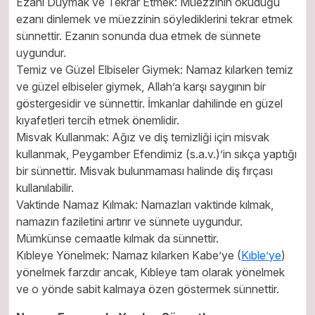
Ezanı Duymak ve Tekrar Etmek: Müezzinin okuduğu
ezanı dinlemek ve müezzinin söylediklerini tekrar etmek
sünnettir. Ezanın sonunda dua etmek de sünnete
uygundur.
Temiz ve Güzel Elbiseler Giymek: Namaz kılarken temiz
ve güzel elbiseler giymek, Allah’a karşı saygının bir
göstergesidir ve sünnettir. İmkanlar dahilinde en güzel
kıyafetleri tercih etmek önemlidir.
Misvak Kullanmak: Ağız ve diş temizliği için misvak
kullanmak, Peygamber Efendimiz (s.a.v.)’in sıkça yaptığı
bir sünnettir. Misvak bulunmaması halinde diş fırçası
kullanılabilir.
Vaktinde Namaz Kılmak: Namazları vaktinde kılmak,
namazın faziletini artırır ve sünnete uygundur.
Mümkünse cemaatle kılmak da sünnettir.
Kıbleye Yönelmek: Namaz kılarken Kabe’ye (
Kıble’ye
)
yönelmek farzdır ancak, Kıbleye tam olarak yönelmek
ve o yönde sabit kalmaya özen göstermek sünnettir.