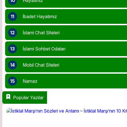
10
Hayatımız
11
İbadet Hayatımız
12
İslami Chat Siteleri
13
İslami Sohbet Odaları
14
Mobil Chat Siteleri
15
Namaz
Popüler Yazılar