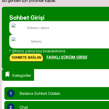
Bu gönderi için yorumlar kapalı.
Sohbet Girişi
* Şifreniz yoksa boş bırakabilirsiniz.
FARKLI SÜRÜM GIRIŞI
SOHBETE BAĞLAN
Kategoriler
1
Bedava Sohbet Odaları
2
Chat