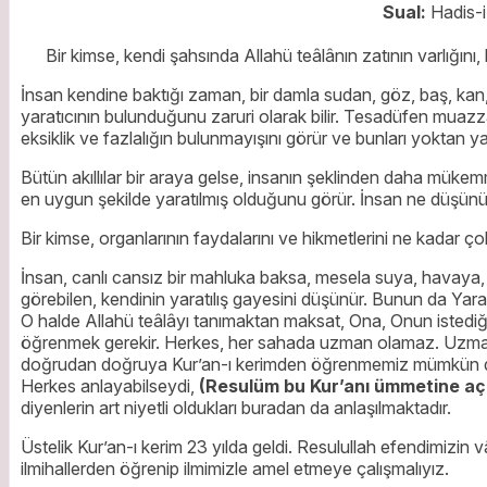
Sual:
Hadis-i
Bir kimse, kendi şahsında Allahü teâlânın zatının varlığını
İnsan kendine baktığı zaman, bir damla sudan, göz, baş, kan, 
yaratıcının bulunduğunu zaruri olarak bilir. Tesadüfen muazz
eksiklik ve fazlalığın bulunmayışını görür ve bunları yoktan ya
Bütün akıllılar bir araya gelse, insanın şeklinden daha müke
en uygun şekilde yaratılmış olduğunu görür. İnsan ne düşünür
Bir kimse, organlarının faydalarını ve hikmetlerini ne kadar çok
İnsan, canlı cansız bir mahluka baksa, mesela suya, havaya, G
görebilen, kendinin yaratılış gayesini düşünür. Bunun da Yar
O halde Allahü teâlâyı tanımaktan maksat, Ona, Onun istediği şe
öğrenmek gerekir. Herkes, her sahada uzman olamaz. Uzman âlim
doğrudan doğruya Kur’an-ı kerimden öğrenmemiz mümkün deği
Herkes anlayabilseydi,
(Resulüm bu Kur’anı ümmetine açı
diyenlerin art niyetli oldukları buradan da anlaşılmaktadır.
Üstelik Kur’an-ı kerim 23 yılda geldi. Resulullah efendimizin vâ
ilmihallerden öğrenip ilmimizle amel etmeye çalışmalıyız.