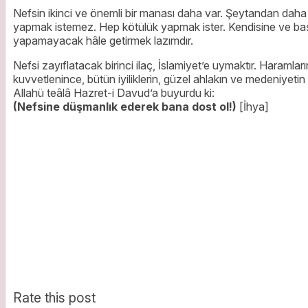
Nefsin ikinci ve önemli bir manası daha var. Şeytandan daha 
yapmak istemez. Hep kötülük yapmak ister. Kendisine ve başk
yapamayacak hâle getirmek lazımdır.
Nefsi zayıflatacak birinci ilaç, İslamiyet’e uymaktır. Haramla
kuvvetlenince, bütün iyiliklerin, güzel ahlakın ve medeniyetin k
Allahü teâlâ Hazret-i Davud’a buyurdu ki:
(Nefsine düşmanlık ederek bana dost ol!)
[İhya]
Rate this post