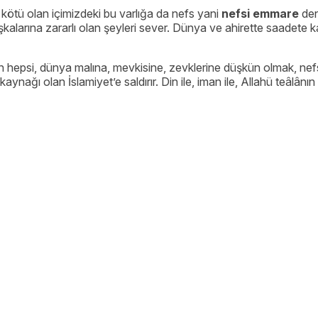
kötü olan içimizdeki bu varlığa da nefs yani
nefsi emmare
den
alarına zararlı olan şeyleri sever. Dünya ve ahirette saadete 
rın hepsi, dünya malına, mevkisine, zevklerine düşkün olmak, nefsi
aynağı olan İslamiyet’e saldırır. Din ile, iman ile, Allahü teâlânın