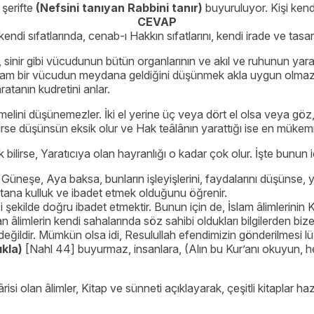
 şerifte
(Nefsini tanıyan Rabbini tanır)
buyuruluyor. Kişi kendi
CEVAP
, kendi sıfatlarında, cenab-ı Hakkın sıfatlarını, kendi irade ve ta
sinir gibi vücudunun bütün organlarının ve akıl ve ruhunun yara
am bir vücudun meydana geldiğini düşünmek akla uygun olmaz. Vüc
ratanın kudretini anlar.
mmelini düşünemezler. İki el yerine üç veya dört el olsa veya gö
se düşünsün eksik olur ve Hak teâlânın yarattığı ise en mükemme
 bilirse, Yaratıcıya olan hayranlığı o kadar çok olur. İşte bunun i
üneşe, Aya baksa, bunların işleyişlerini, faydalarını düşünse, 
atana kulluk ve ibadet etmek olduğunu öğrenir.
kilde doğru ibadet etmektir. Bunun için de, İslam âlimlerinin Kur
lerin kendi sahalarında söz sahibi oldukları bilgilerden bize fa
ldir. Mümkün olsa idi, Resulullah efendimizin gönderilmesi l
kla)
[Nahl 44] buyurmaz, insanlara, (Alın bu Kur’anı okuyun, her
risi olan âlimler, Kitap ve sünneti açıklayarak, çeşitli kitaplar h