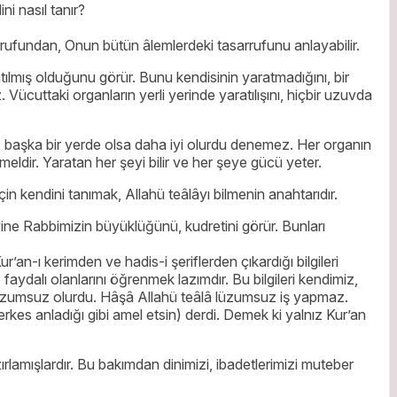
ni nasıl tanır?
sarrufundan, Onun bütün âlemlerdeki tasarrufunu anlayabilir.
tılmış olduğunu görür. Bunu kendisinin yaratmadığını, bir
uttaki organların yerli yerinde yaratılışını, hiçbir uzuvda
z, başka bir yerde olsa daha iyi olurdu denemez. Her organın
ldir. Yaratan her şeyi bilir ve her şeye gücü yeter.
çin kendini tanımak, Allahü teâlâyı bilmenin anahtarıdır.
yine Rabbimizin büyüklüğünü, kudretini görür. Bunları
’an-ı kerimden ve hadis-i şeriflerden çıkardığı bilgileri
ydalı olanlarını öğrenmek lazımdır. Bu bilgileri kendimiz,
üzumsuz olurdu. Hâşâ Allahü teâlâ lüzumsuz iş yapmaz.
kes anladığı gibi amel etsin) derdi. Demek ki yalnız Kur’an
azırlamışlardır. Bu bakımdan dinimizi, ibadetlerimizi muteber