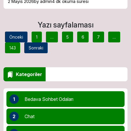
2 Mayıs 2026
by admin
4 dk okuma süresi
Yazı sayfalaması
Önceki
1
…
5
6
7
…
143
Sonraki
Kategoriler
1
Bedava Sohbet Odaları
2
Chat