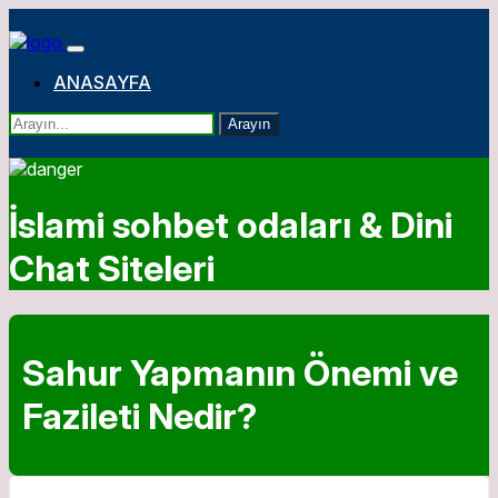
ANASAYFA
Arayın
İslami sohbet odaları & Dini
Chat Siteleri
Sahur Yapmanın Önemi ve
Fazileti Nedir?