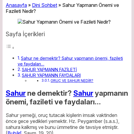
Anasayfa
»
Dini Sohbet
»
Sahur Yapmanın Önemi ve
Fazileti Nedir?
Sayfa İçerikleri
Sahur ne demektir? Sahur yapmanın önemi, fazileti
ve faydaları…
SAHUR YAPMANIN FAZİLETİ
SAHUR YAPMANIN FAYDALARI
ORUÇ VE SAHUR NEDİR?
Sahur
ne demektir?
Sahur
yapmanın
önemi, fazileti ve faydaları…
Sahur yemeği, oruç tutacak kişilerin imsak vaktinden
önce gece yedikleri yemektir. Hz. Peygamber (s.a.s.),
sahura kalkmış ve bunu ümmetine de tavsiye etmiştir.
(
Buhârî
, Savm, 19, 20)