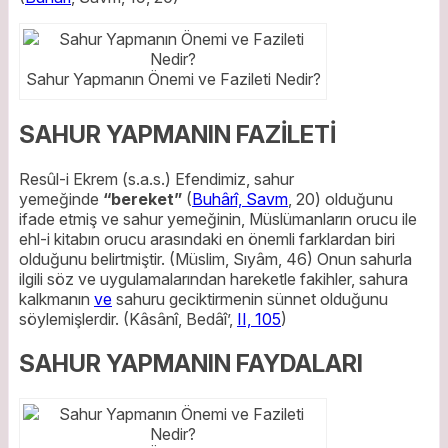
Sahur Yapmanın Önemi ve Fazileti Nedir?
SAHUR YAPMANIN FAZİLETİ
Resûl-i Ekrem (s.a.s.) Efendimiz, sahur
yemeğinde
“bereket”
(
Buhârî, Savm
, 20) olduğunu
ifade etmiş ve sahur yemeğinin, Müslümanların orucu ile
ehl-i kitabın orucu arasındaki en önemli farklardan biri
olduğunu belirtmiştir. (Müslim, Sıyâm, 46) Onun sahurla
ilgili söz ve uygulamalarından hareketle fakihler, sahura
kalkmanın
ve
sahuru geciktirmenin sünnet olduğunu
söylemişlerdir. (Kâsânî, Bedâî’,
II, 105
)
SAHUR YAPMANIN FAYDALARI