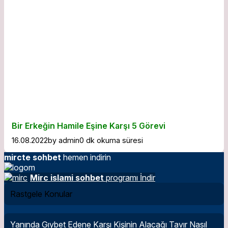
Bir Erkeğin Hamile Eşine Karşı 5 Görevi
16.08.2022
by
admin
0 dk okuma süresi
mircte sohbet
hemen indirin
Mirc islami sohbet
programı İndir
Rastgele Konular
Yanında Gıybet Edene Karşı Kişinin Alacağı Tavır Nasıl