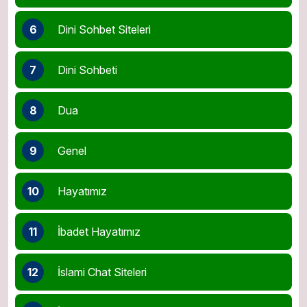
6
Dini Sohbet Siteleri
7
Dini Sohbeti
8
Dua
9
Genel
10
Hayatımız
11
İbadet Hayatımız
12
İslami Chat Siteleri