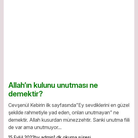
Allah’ın kulunu unutması ne
demektir?
Cevşenül Kebirin ilk sayfasında”Ey sevdiklerini en güzel
şekilde rahmetiyle yad eden, onları unutmayan” ne
demektir. Allah kusurdan münezzehtir. Sanki unutma fiili
de var ama unutmuyor...
15 Eylül 2022
by admin
1 dk okuma süresi