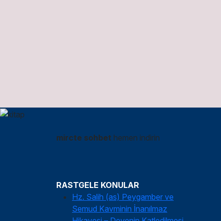
mircte sohbet
hemen indirin
RASTGELE KONULAR
Hz. Salih (as) Peygamber ve
Semud Kavminin İnanılmaz
Hikayesi – Devenin Katledilmesi