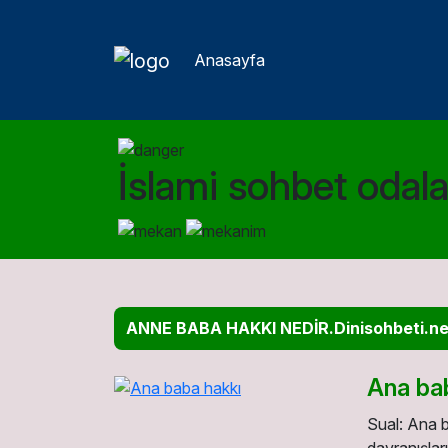
Anasayfa
İslami sohbet odalar
ANNE BABA HAKKI NEDİR.Dinisohbeti.ne
Ana ba
Sual: Ana b