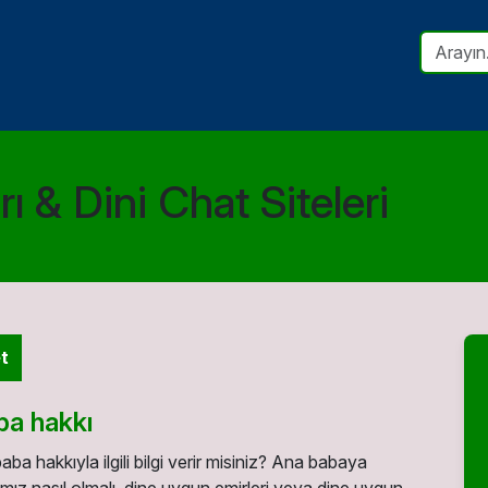
ı & Dini Chat Siteleri
t
ba hakkı
aba hakkıyla ilgili bilgi verir misiniz? Ana babaya