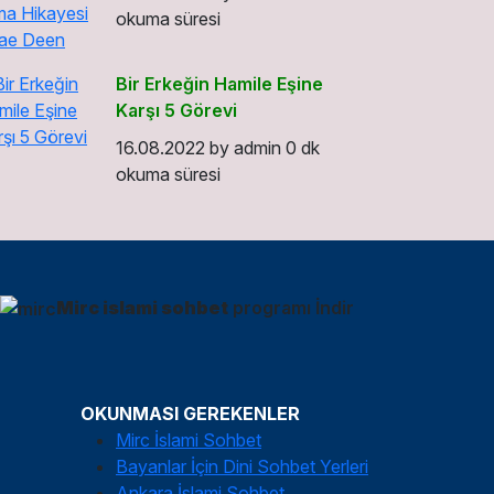
okuma süresi
Bir Erkeğin Hamile Eşine
Karşı 5 Görevi
16.08.2022
by
admin
0 dk
okuma süresi
Mirc islami sohbet
programı İndir
OKUNMASI GEREKENLER
Mirc İslami Sohbet
Bayanlar İçin Dini Sohbet Yerleri
Ankara İslami Sohbet