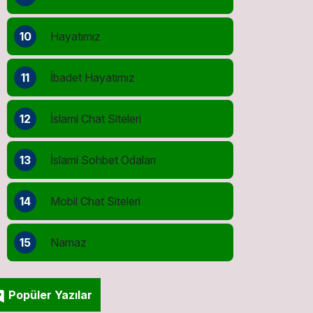
10
Hayatımız
11
İbadet Hayatımız
12
İslami Chat Siteleri
13
İslami Sohbet Odaları
14
Mobil Chat Siteleri
15
Namaz
Popüler Yazılar