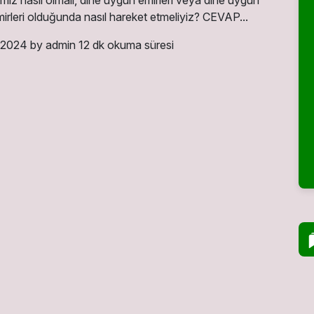
ımız nasıl olmalı, dine uygun emirleri veya dine uygun
rleri olduğunda nasıl hareket etmeliyiz? CEVAP...
 2024
by admin
12 dk okuma süresi