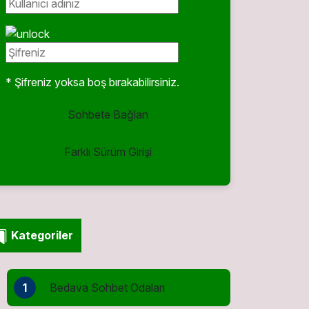
* Şifreniz yoksa boş bırakabilirsiniz.
Sohbete Bağlan
Farklı Sürüm Girişi
Kategoriler
1
Bedava Sohbet Odaları