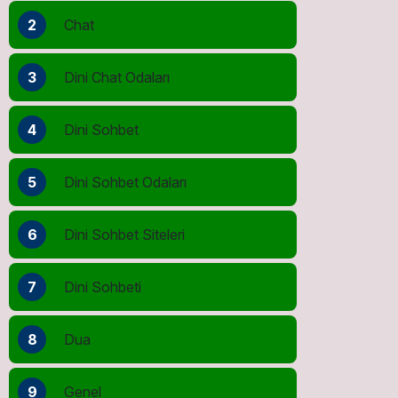
2
Chat
3
Dini Chat Odaları
4
Dini Sohbet
5
Dini Sohbet Odaları
6
Dini Sohbet Siteleri
7
Dini Sohbeti
8
Dua
9
Genel