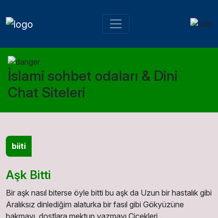
İslami sohbet odaları & Dini
Chat Siteleri
biiti
Aşk Bitti
Bir aşk nasıl biterse öyle bitti bu aşk da Uzun bir hastalık gibi
Aralıksız dinlediğim alaturka bir fasıl gibi Gökyüzüne
bakmayı, dostlara mektup yazmayı Çiçekleri...