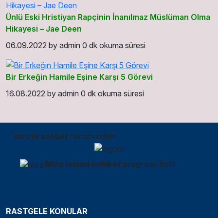
Ünlü Eski Hristiyan Rapçinin İnanılmaz Müslüman Olma
Hikayesi – Jae Deen
06.09.2022
by
admin
0 dk okuma süresi
Bir Erkeğin Hamile Eşine Karşı 5 Görevi
16.08.2022
by
admin
0 dk okuma süresi
mircte sohbet
hemen indirin
Mirc islami sohbet
programı İndir
RASTGELE KONULAR