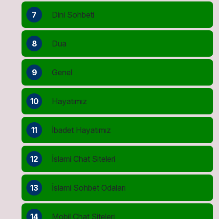
7
Dini Sohbeti
8
Dua
9
Genel
10
Hayatımız
11
İbadet Hayatımız
12
İslami Chat Siteleri
13
İslami Sohbet Odaları
14
Mobil Chat Siteleri