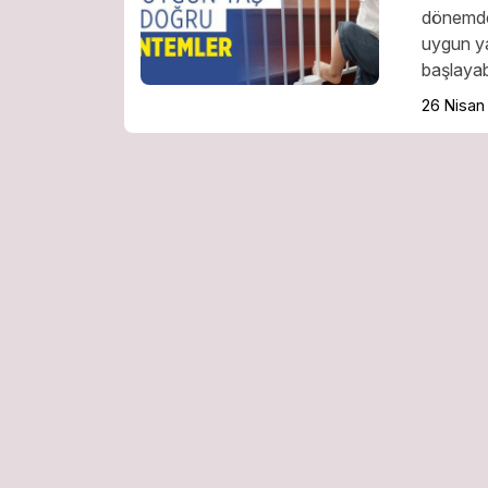
dönemde 
uygun yaş
başlayabi
26 Nisan