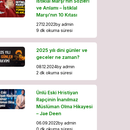
İstiklal Marşı’nın Sözleri
ve Anlamı – İstiklal
Marşı’nın 10 Kıtası
27.12.2022
by
admin
9 dk okuma süresi
2025 yılı dini günler ve
geceler ne zaman?
08.12.2024
by
admin
2 dk okuma süresi
Ünlü Eski Hristiyan
Rapçinin İnanılmaz
Müslüman Olma Hikayesi
– Jae Deen
06.09.2022
by
admin
0 dk okuma süresi