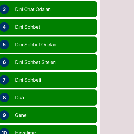
3
Dini Chat Odaları
4
Dini Sohbet
5
Dini Sohbet Odaları
6
Dini Sohbet Siteleri
7
Dini Sohbeti
8
Dua
9
Genel
10
Hayatımız