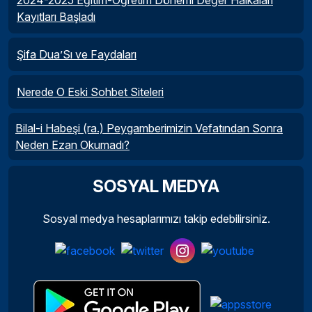
2024-2025 Eğitim-Öğretim Dönemi Değer Halkaları
Kayıtları Başladı
Şifa Dua’Sı ve Faydaları
Nerede O Eski Sohbet Siteleri
Bilal-i Habeşi (ra.) Peygamberimizin Vefatından Sonra
Neden Ezan Okumadı?
SOSYAL MEDYA
Sosyal medya hesaplarımızı takip edebilirsiniz.