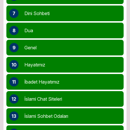
7
Dini Sohbeti
8
Dua
9
Genel
10
Hayatımız
11
İbadet Hayatımız
12
İslami Chat Siteleri
13
İslami Sohbet Odaları