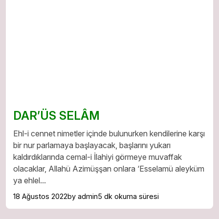
DAR’ÜS SELÂM
Ehl-i cennet nimetler içinde bulunurken kendilerine karşı
bir nur parlamaya başlayacak, başlarını yukarı
kaldırdıklarında cemal-i İlahiyi görmeye muvaffak
olacaklar, Allahü Azimüşşan onlara ‘Esselamü aleyküm
ya ehlel...
18 Ağustos 2022
by admin
5 dk okuma süresi