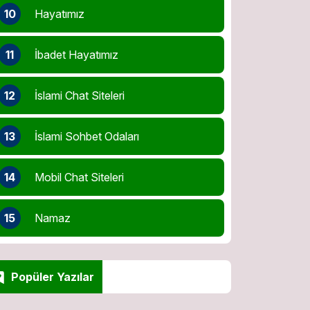
10
Hayatımız
11
İbadet Hayatımız
12
İslami Chat Siteleri
13
İslami Sohbet Odaları
14
Mobil Chat Siteleri
15
Namaz
Popüler Yazılar