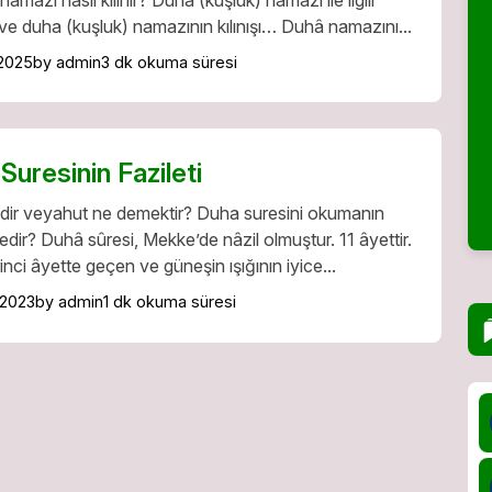
 ve duha (kuşluk) namazının kılınışı… Duhâ namazını...
2025
by admin
3 dk okuma süresi
Suresinin Fazileti
dir veyahut ne demektir? Duha suresini okumanın
nedir? Duhâ sûresi, Mekke’de nâzil olmuştur. 11 âyettir.
rinci âyette geçen ve güneşin ışığının iyice...
 2023
by admin
1 dk okuma süresi