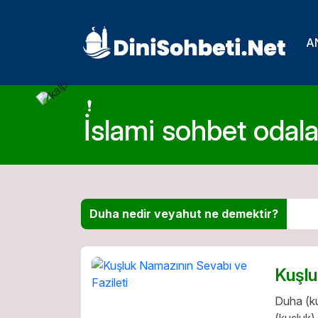
A
İslami sohbet odalar
Duha nedir veyahut ne demektir?
Kuşlu
Duha (ku
(kuşluk) 