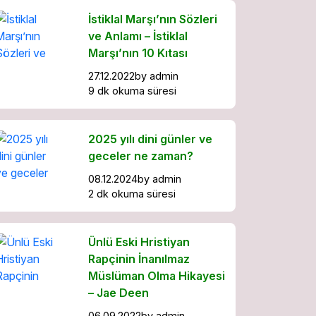
İstiklal Marşı’nın Sözleri
ve Anlamı – İstiklal
Marşı’nın 10 Kıtası
27.12.2022
by
admin
9 dk okuma süresi
2025 yılı dini günler ve
geceler ne zaman?
08.12.2024
by
admin
2 dk okuma süresi
Ünlü Eski Hristiyan
Rapçinin İnanılmaz
Müslüman Olma Hikayesi
– Jae Deen
06.09.2022
by
admin