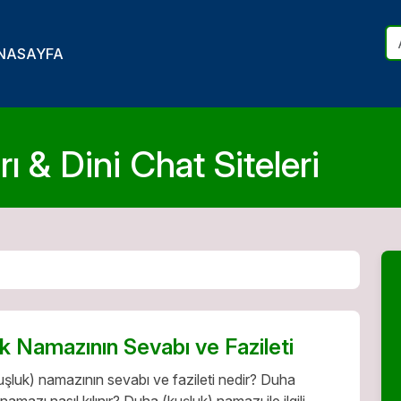
NASAYFA
ı & Dini Chat Siteleri
k Namazının Sevabı ve Fazileti
şluk) namazının sevabı ve fazileti nedir? Duha
namazı nasıl kılınır? Duha (kuşluk) namazı ile ilgili