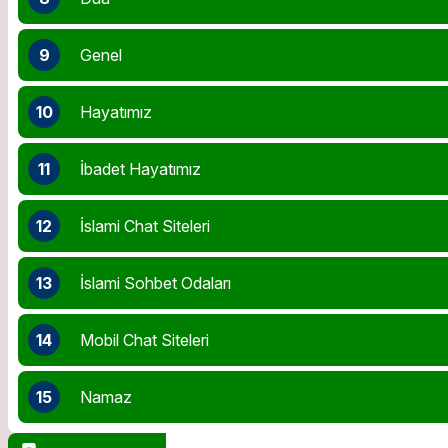
9
Genel
10
Hayatımız
11
İbadet Hayatımız
12
İslami Chat Siteleri
13
İslami Sohbet Odaları
14
Mobil Chat Siteleri
15
Namaz