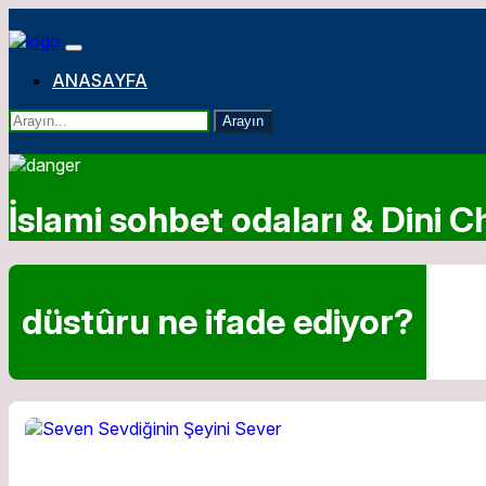
ANASAYFA
Arayın
İslami sohbet odaları & Dini Ch
düstûru ne ifade ediyor?