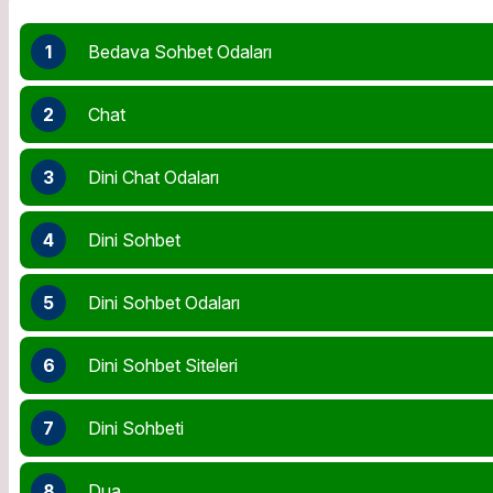
1
Bedava Sohbet Odaları
2
Chat
3
Dini Chat Odaları
4
Dini Sohbet
5
Dini Sohbet Odaları
6
Dini Sohbet Siteleri
7
Dini Sohbeti
8
Dua