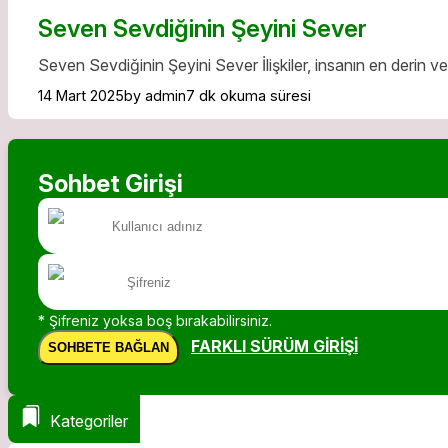
Seven Sevdiğinin Şeyini Sever
Seven Sevdiğinin Şeyini Sever İlişkiler, insanın en derin ve
14 Mart 2025
by admin
7 dk okuma süresi
Sohbet Girişi
* Şifreniz yoksa boş bırakabilirsiniz.
FARKLI SÜRÜM GIRIŞI
SOHBETE BAĞLAN
Kategoriler