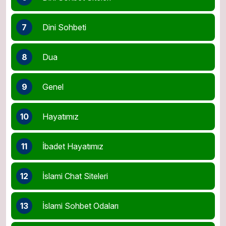
7
Dini Sohbeti
8
Dua
9
Genel
10
Hayatımız
11
İbadet Hayatımız
12
İslami Chat Siteleri
13
İslami Sohbet Odaları