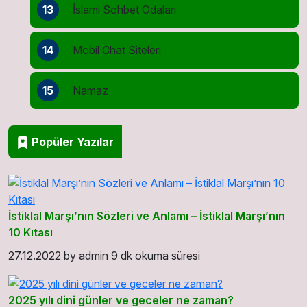
13
İslami Sohbet Odaları
14
Mobil Chat Siteleri
15
Namaz
Popüler Yazılar
İstiklal Marşı’nın Sözleri ve Anlamı – İstiklal Marşı’nın
10 Kıtası
27.12.2022
by
admin
9 dk okuma süresi
2025 yılı dini günler ve geceler ne zaman?