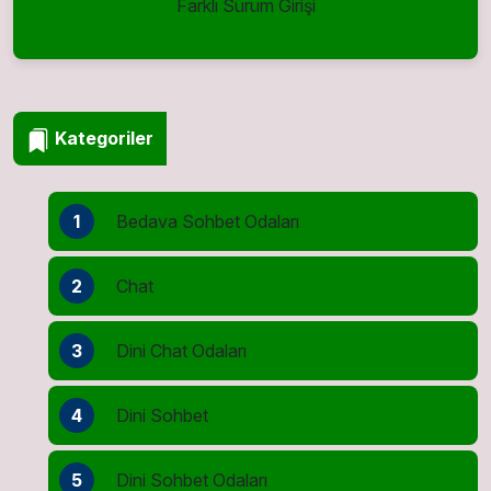
Farklı Sürüm Girişi
Kategoriler
1
Bedava Sohbet Odaları
2
Chat
3
Dini Chat Odaları
4
Dini Sohbet
5
Dini Sohbet Odaları