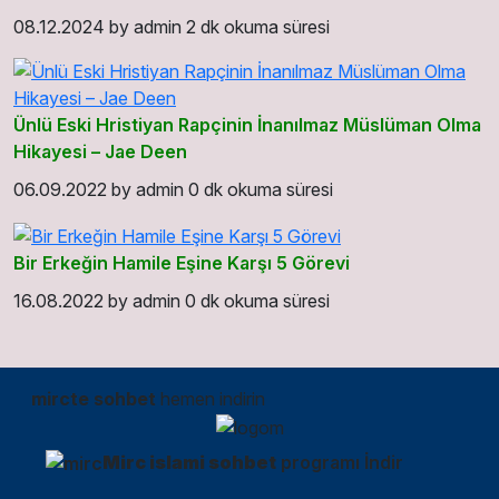
08.12.2024
by
admin
2 dk okuma süresi
Ünlü Eski Hristiyan Rapçinin İnanılmaz Müslüman Olma
Hikayesi – Jae Deen
06.09.2022
by
admin
0 dk okuma süresi
Bir Erkeğin Hamile Eşine Karşı 5 Görevi
16.08.2022
by
admin
0 dk okuma süresi
mircte sohbet
hemen indirin
Mirc islami sohbet
programı İndir