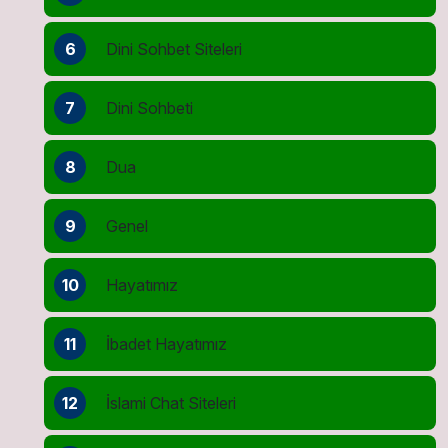
6
Dini Sohbet Siteleri
7
Dini Sohbeti
8
Dua
9
Genel
10
Hayatımız
11
İbadet Hayatımız
12
İslami Chat Siteleri