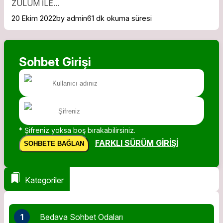
ZULÜM İLE...
20 Ekim 2022
by admin
61 dk okuma süresi
Sohbet Girişi
* Şifreniz yoksa boş bırakabilirsiniz.
FARKLI SÜRÜM GIRIŞI
SOHBETE BAĞLAN
Kategoriler
1
Bedava Sohbet Odaları