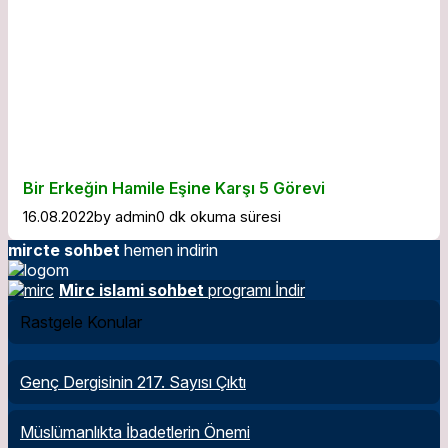
Bir Erkeğin Hamile Eşine Karşı 5 Görevi
16.08.2022
by
admin
0 dk okuma süresi
mircte sohbet
hemen indirin
Mirc islami sohbet
programı İndir
Rastgele Konular
Genç Dergisinin 217. Sayısı Çıktı
Müslümanlıkta İbadetlerin Önemi