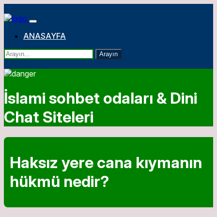
ANASAYFA
Arayın
İslami sohbet odaları & Dini
Chat Siteleri
Haksız yere cana kıymanın
hükmü nedir?