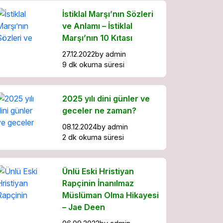
İstiklal Marşı’nın Sözleri
ve Anlamı – İstiklal
Marşı’nın 10 Kıtası
27.12.2022
by
admin
9 dk okuma süresi
2025 yılı dini günler ve
geceler ne zaman?
08.12.2024
by
admin
2 dk okuma süresi
Ünlü Eski Hristiyan
Rapçinin İnanılmaz
Müslüman Olma Hikayesi
– Jae Deen