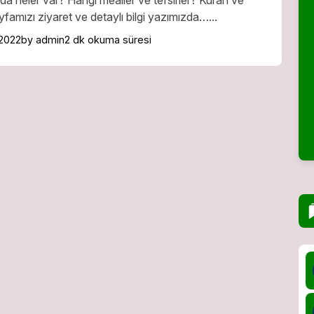
da neler var? Hangi mealler ve tefsirler? Kuran ve
yfamızı ziyaret ve detaylı bilgi yazımızda…...
2022
by admin
2 dk okuma süresi