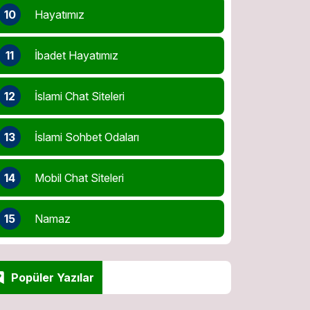
10
Hayatımız
11
İbadet Hayatımız
12
İslami Chat Siteleri
13
İslami Sohbet Odaları
14
Mobil Chat Siteleri
15
Namaz
Popüler Yazılar