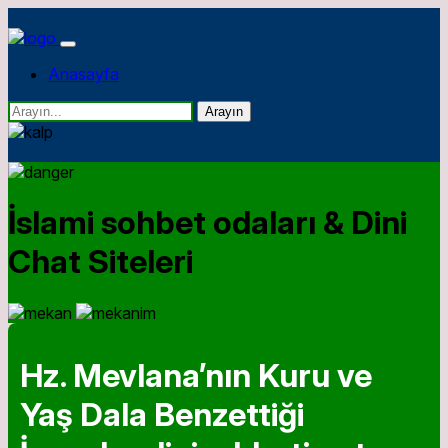
Anasayfa
Arayın
İslami sohbet odaları & Dini
Chat Siteleri
Hz. Mevlanaʼnın Kuru ve
Yaş Dala Benzettiği