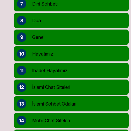
7
Dini Sohbeti
8
Dua
9
Genel
10
Hayatımız
11
İbadet Hayatımız
12
İslami Chat Siteleri
13
İslami Sohbet Odaları
14
Mobil Chat Siteleri