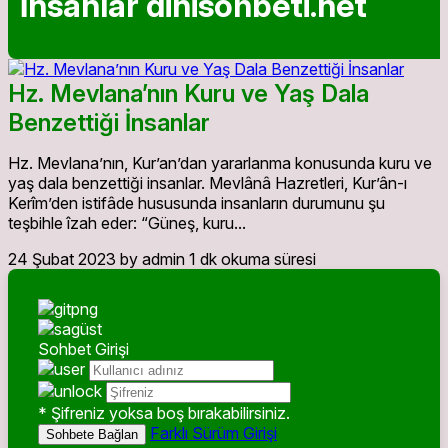
İnsanlar dinisohbeti.net
Hz. Mevlanaʼnın Kuru ve Yaş Dala
Benzettiği İnsanlar
Hz. Mevlanaʼnın, Kurʼanʼdan yararlanma konusunda kuru ve
yaş dala benzettiği insanlar. Mevlânâ Hazretleri, Kurʼân-ı
Kerîmʼden istifâde hususunda insanların durumunu şu
teşbihle îzah eder: “Güneş, kuru...
24 Şubat 2023
by admin
1 dk okuma süresi
Sohbet Girişi
* Şifreniz yoksa boş bırakabilirsiniz.
Farklı Sürüm Girişi
Sohbete Bağlan