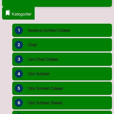
Kategoriler
1
Bedava Sohbet Odaları
2
Chat
3
Dini Chat Odaları
4
Dini Sohbet
5
Dini Sohbet Odaları
6
Dini Sohbet Siteleri