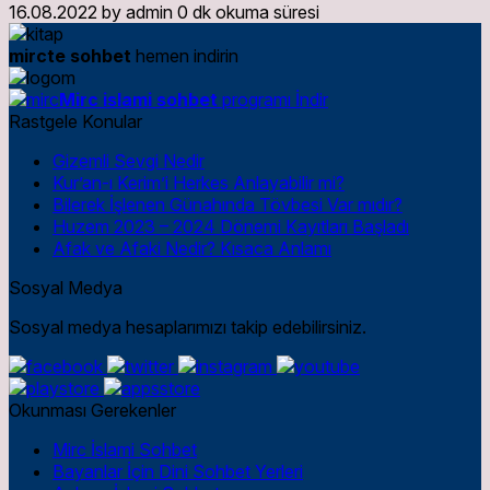
16.08.2022
by
admin
0 dk okuma süresi
mircte sohbet
hemen indirin
Mirc islami sohbet
programı İndir
Rastgele Konular
Gizemli Sevgi Nedir
Kur’an-ı Kerim’i Herkes Anlayabilir mi?
Bilerek İşlenen Günahında Tövbesi Var mıdır?
Huzem 2023 – 2024 Dönemi Kayıtları Başladı
Afak ve Afaki Nedir? Kısaca Anlamı
Sosyal Medya
Sosyal medya hesaplarımızı takip edebilirsiniz.
Okunması Gerekenler
Mirc İslami Sohbet
Bayanlar İçin Dini Sohbet Yerleri