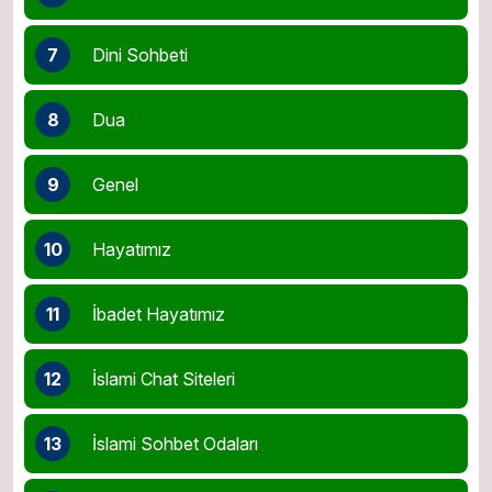
7
Dini Sohbeti
8
Dua
9
Genel
10
Hayatımız
11
İbadet Hayatımız
12
İslami Chat Siteleri
13
İslami Sohbet Odaları