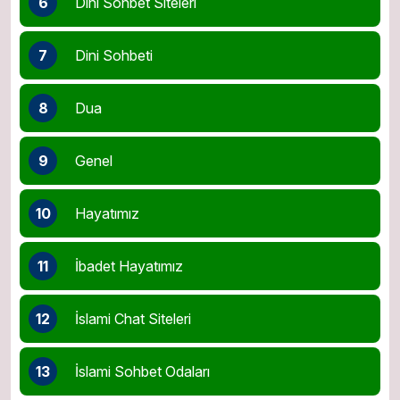
6
Dini Sohbet Siteleri
7
Dini Sohbeti
8
Dua
9
Genel
10
Hayatımız
11
İbadet Hayatımız
12
İslami Chat Siteleri
13
İslami Sohbet Odaları