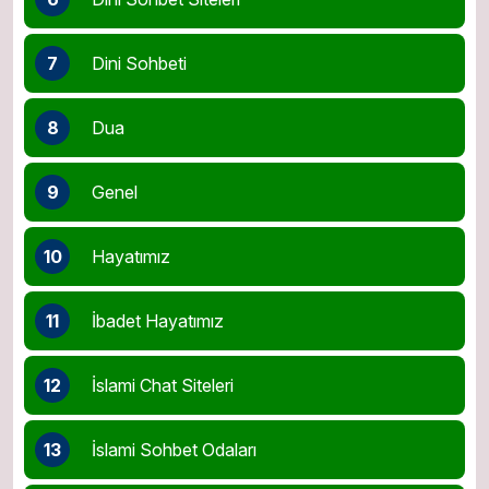
7
Dini Sohbeti
8
Dua
9
Genel
10
Hayatımız
11
İbadet Hayatımız
12
İslami Chat Siteleri
13
İslami Sohbet Odaları