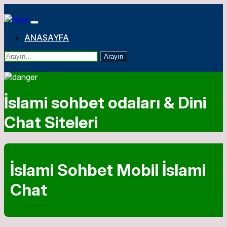
ANASAYFA
Arayın
İslami sohbet odaları & Dini
Chat Siteleri
İslami Sohbet Mobil İslami
Chat