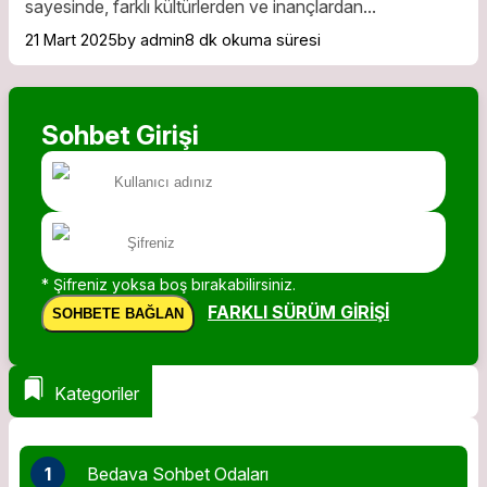
sayesinde, farklı kültürlerden ve inançlardan...
21 Mart 2025
by admin
8 dk okuma süresi
Sohbet Girişi
* Şifreniz yoksa boş bırakabilirsiniz.
FARKLI SÜRÜM GIRIŞI
SOHBETE BAĞLAN
Kategoriler
1
Bedava Sohbet Odaları