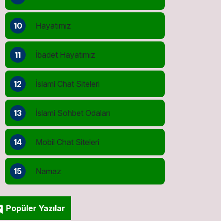
10
Hayatımız
11
İbadet Hayatımız
12
İslami Chat Siteleri
13
İslami Sohbet Odaları
14
Mobil Chat Siteleri
15
Namaz
Popüler Yazılar