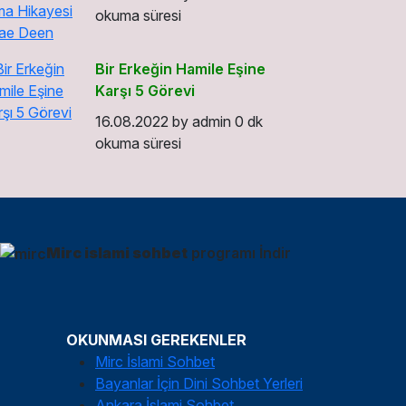
okuma süresi
Bir Erkeğin Hamile Eşine
Karşı 5 Görevi
16.08.2022
by
admin
0 dk
okuma süresi
Mirc islami sohbet
programı İndir
OKUNMASI GEREKENLER
Mirc İslami Sohbet
Bayanlar İçin Dini Sohbet Yerleri
Ankara İslami Sohbet