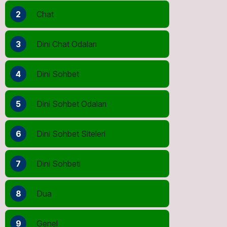
2
Chat
3
Dini Chat Odaları
4
Dini Sohbet
5
Dini Sohbet Odaları
6
Dini Sohbet Siteleri
7
Dini Sohbeti
8
Dua
9
Genel