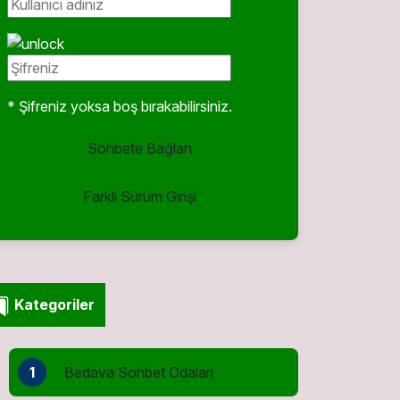
* Şifreniz yoksa boş bırakabilirsiniz.
Sohbete Bağlan
Farklı Sürüm Girişi
Kategoriler
1
Bedava Sohbet Odaları