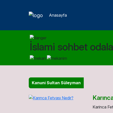
Anasayfa
İslami sohbet odalar
Kanuni Sultan Süleyman
Karınca
Karinca Fet