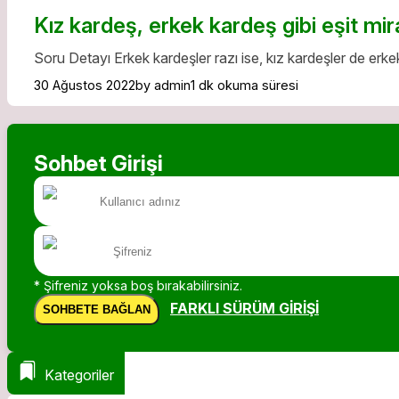
Kız kardeş, erkek kardeş gibi eşit mira
Soru Detayı Erkek kardeşler razı ise, kız kardeşler de erkek 
30 Ağustos 2022
by admin
1 dk okuma süresi
Sohbet Girişi
* Şifreniz yoksa boş bırakabilirsiniz.
FARKLI SÜRÜM GIRIŞI
SOHBETE BAĞLAN
Kategoriler