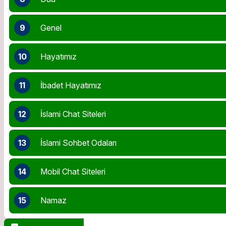
9
Genel
10
Hayatımız
11
İbadet Hayatımız
12
İslami Chat Siteleri
13
İslami Sohbet Odaları
14
Mobil Chat Siteleri
15
Namaz