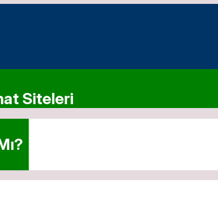
at Siteleri
 Mı?