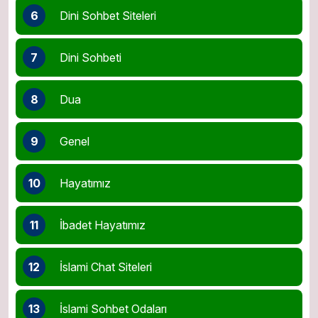
6
Dini Sohbet Siteleri
7
Dini Sohbeti
8
Dua
9
Genel
10
Hayatımız
11
İbadet Hayatımız
12
İslami Chat Siteleri
13
İslami Sohbet Odaları