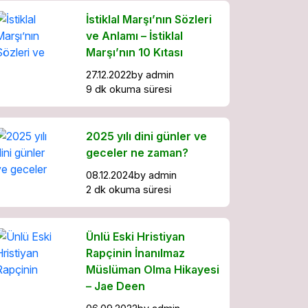
İstiklal Marşı’nın Sözleri
ve Anlamı – İstiklal
Marşı’nın 10 Kıtası
27.12.2022
by
admin
9 dk okuma süresi
2025 yılı dini günler ve
geceler ne zaman?
08.12.2024
by
admin
2 dk okuma süresi
Ünlü Eski Hristiyan
Rapçinin İnanılmaz
Müslüman Olma Hikayesi
– Jae Deen