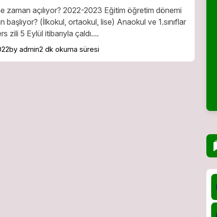
ne zaman açılıyor? 2022-2023 Eğitim öğretim dönemi
 başlıyor? (İlkokul, ortaokul, lise) Anaokul ve 1.sınıflar
ers zili 5 Eylül itibarıyla çaldı....
022
by admin
2 dk okuma süresi