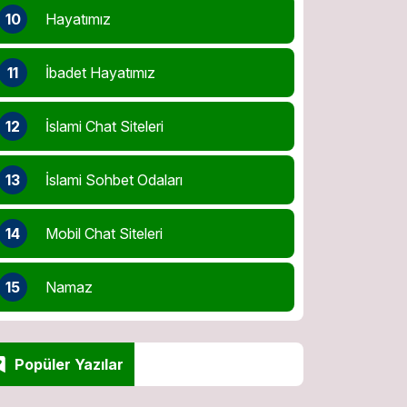
10
Hayatımız
11
İbadet Hayatımız
12
İslami Chat Siteleri
13
İslami Sohbet Odaları
14
Mobil Chat Siteleri
15
Namaz
Popüler Yazılar