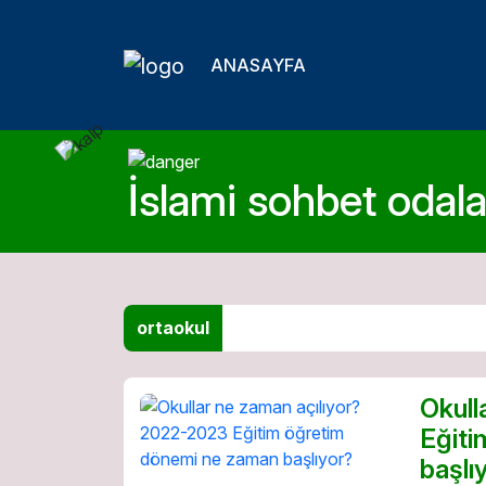
ANASAYFA
İslami sohbet odalar
ortaokul
Okull
Eğiti
başlı