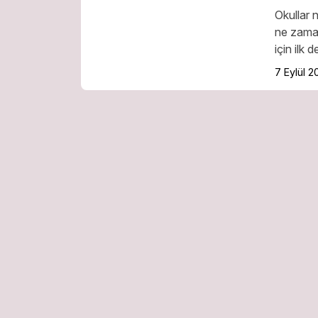
Okullar 
ne zaman
için ilk d
7 Eylül 2