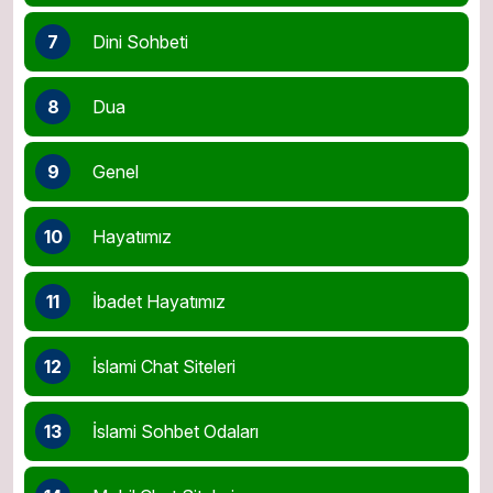
7
Dini Sohbeti
8
Dua
9
Genel
10
Hayatımız
11
İbadet Hayatımız
12
İslami Chat Siteleri
13
İslami Sohbet Odaları