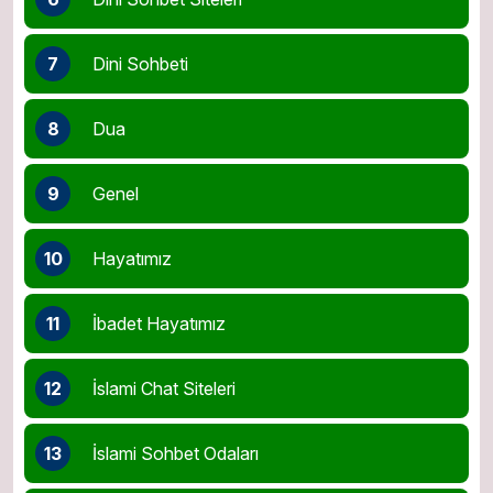
7
Dini Sohbeti
8
Dua
9
Genel
10
Hayatımız
11
İbadet Hayatımız
12
İslami Chat Siteleri
13
İslami Sohbet Odaları