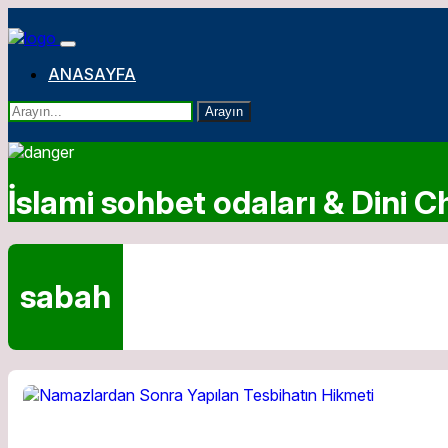
ANASAYFA
Arayın
İslami sohbet odaları & Dini Ch
sabah