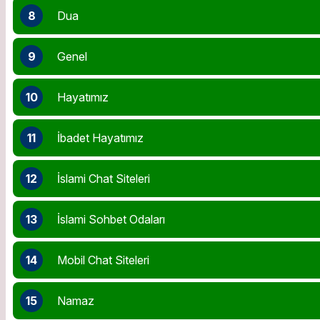
8
Dua
9
Genel
10
Hayatımız
11
İbadet Hayatımız
12
İslami Chat Siteleri
13
İslami Sohbet Odaları
14
Mobil Chat Siteleri
15
Namaz