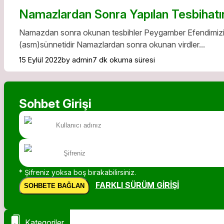
Namazlardan Sonra Yapılan Tesbihatı
Namazdan sonra okunan tesbihler Peygamber Efendimizin 
(asm)sünnetidir Namazlardan sonra okunan virdler...
15 Eylül 2022
by admin
7 dk okuma süresi
Sohbet Girişi
* Şifreniz yoksa boş bırakabilirsiniz.
FARKLI SÜRÜM GIRIŞI
SOHBETE BAĞLAN
Kategoriler