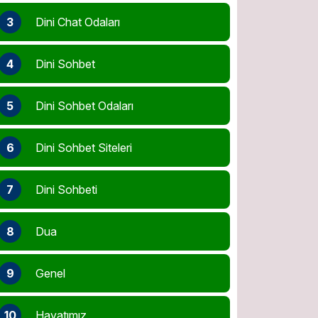
3
Dini Chat Odaları
4
Dini Sohbet
5
Dini Sohbet Odaları
6
Dini Sohbet Siteleri
7
Dini Sohbeti
8
Dua
9
Genel
10
Hayatımız