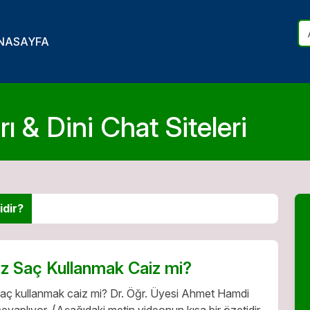
NASAYFA
ı & Dini Chat Siteleri
idir?
z Saç Kullanmak Caiz mi?
aç kullanmak caiz mi? Dr. Öğr. Üyesi Ahmet Hamdi
 cevaplıyor. (Aşağıdaki metin videonun kısa bir özetidir.