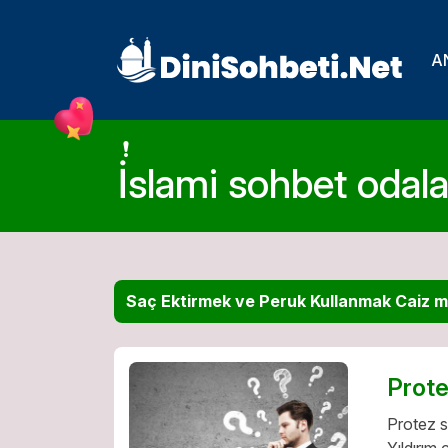
A
İslami sohbet odalar
Saç Ektirmek ve Peruk Kullanmak Caiz m
Prote
Protez s
Yıldırım