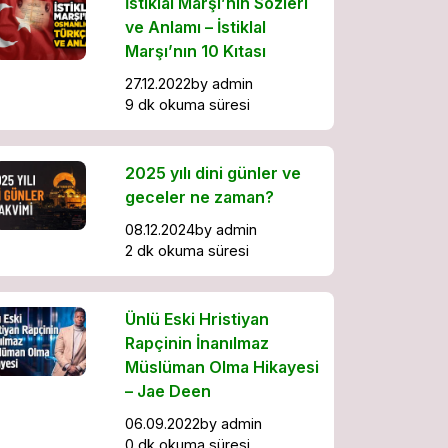
İstiklal Marşı’nın Sözleri
ve Anlamı – İstiklal
Marşı’nın 10 Kıtası
27.12.2022
by
admin
9 dk okuma süresi
2025 yılı dini günler ve
geceler ne zaman?
08.12.2024
by
admin
2 dk okuma süresi
Ünlü Eski Hristiyan
Rapçinin İnanılmaz
Müslüman Olma Hikayesi
– Jae Deen
06.09.2022
by
admin
0 dk okuma süresi