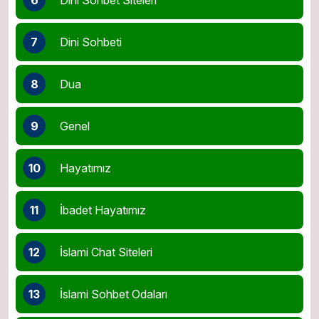
7
Dini Sohbeti
8
Dua
9
Genel
10
Hayatımız
11
İbadet Hayatımız
12
İslami Chat Siteleri
13
İslami Sohbet Odaları