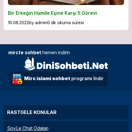
Bir Erkeğin Hamile Eşine Karşı 5 Görevi
16.08.2022
by
admin
0 dk okuma süresi
mircte sohbet
hemen indirin
Mirc islami sohbet
programı İndir
RASTGELE KONULAR
SoyLe Chat Odaları