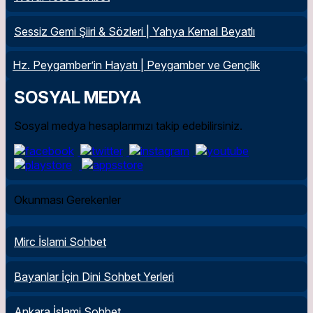
Sessiz Gemi Şiiri & Sözleri | Yahya Kemal Beyatlı
Hz. Peygamber’in Hayatı | Peygamber ve Gençlik
SOSYAL MEDYA
Sosyal medya hesaplarımızı takip edebilirsiniz.
Okunması Gerekenler
Mirc İslami Sohbet
Bayanlar İçin Dini Sohbet Yerleri
Ankara İslami Sohbet