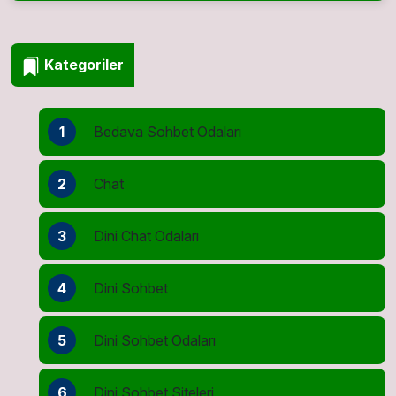
Kategoriler
1
Bedava Sohbet Odaları
2
Chat
3
Dini Chat Odaları
4
Dini Sohbet
5
Dini Sohbet Odaları
6
Dini Sohbet Siteleri