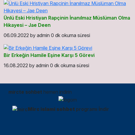
Ünlü Eski Hristiyan Rapçinin İnanılmaz Müslüman Olma
Hikayesi – Jae Deen
06.09.2022
by
admin
0 dk okuma süresi
Bir Erkeğin Hamile Eşine Karşı 5 Görevi
16.08.2022
by
admin
0 dk okuma süresi
mircte sohbet
hemen indirin
Mirc islami sohbet
programı İndir