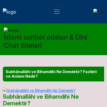
İslami sohbet odaları & Dini
Chat Siteleri
Subhânallâhi ve Bihamdihi Ne Demektir? Fazileti
ve Anlamı Nedir?
Subhânallâhi ve Bihamdihi Ne
Demektir?