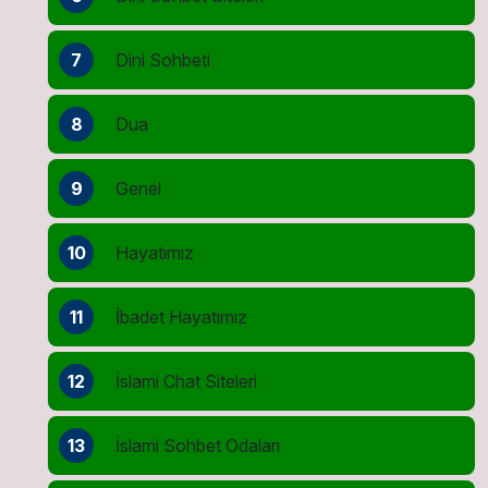
7
Dini Sohbeti
8
Dua
9
Genel
10
Hayatımız
11
İbadet Hayatımız
12
İslami Chat Siteleri
13
İslami Sohbet Odaları