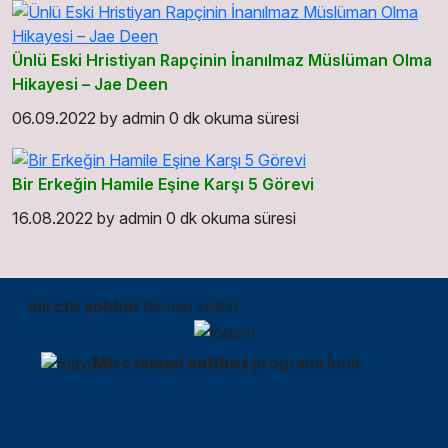
Ünlü Eski Hristiyan Rapçinin İnanılmaz Müslüman Olma
Hikayesi – Jae Deen
06.09.2022
by
admin
0 dk okuma süresi
Bir Erkeğin Hamile Eşine Karşı 5 Görevi
16.08.2022
by
admin
0 dk okuma süresi
mircte sohbet
hemen indirin
Mirc islami sohbet
programı İndir