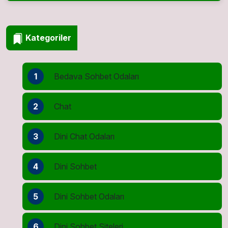
Kategoriler
1
Bedava Sohbet Odaları
2
Chat
3
Dini Chat Odaları
4
Dini Sohbet
5
Dini Sohbet Odaları
6
Dini Sohbet Siteleri