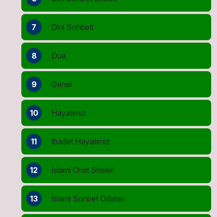
7
Dini Sohbeti
8
Dua
9
Genel
10
Hayatımız
11
İbadet Hayatımız
12
İslami Chat Siteleri
13
İslami Sohbet Odaları