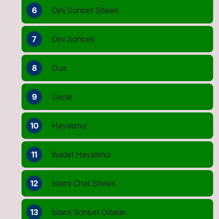
6
Dini Sohbet Siteleri
7
Dini Sohbeti
8
Dua
9
Genel
10
Hayatımız
11
İbadet Hayatımız
12
İslami Chat Siteleri
13
İslami Sohbet Odaları