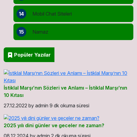
14
Mobil Chat Siteleri
15
Namaz
Popüler Yazılar
İstiklal Marşı’nın Sözleri ve Anlamı – İstiklal Marşı’nın
10 Kıtası
27.12.2022
by
admin
9 dk okuma süresi
2025 yılı dini günler ve geceler ne zaman?
08.12.2024
by
admin
2 dk okuma süresi