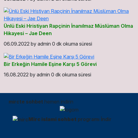
Ünlü Eski Hristiyan Rapçinin İnanılmaz Müslüman Olma
Hikayesi – Jae Deen
06.09.2022
by
admin
0 dk okuma süresi
Bir Erkeğin Hamile Eşine Karşı 5 Görevi
16.08.2022
by
admin
0 dk okuma süresi
mircte sohbet
hemen indirin
Mirc islami sohbet
programı İndir