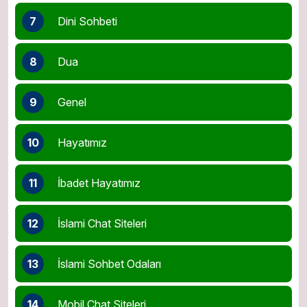
7
Dini Sohbeti
8
Dua
9
Genel
10
Hayatımız
11
İbadet Hayatımız
12
İslami Chat Siteleri
13
İslami Sohbet Odaları
14
Mobil Chat Siteleri