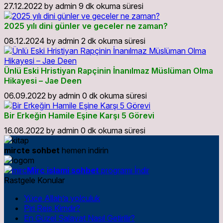
27.12.2022
by
admin
9 dk okuma süresi
2025 yılı dini günler ve geceler ne zaman?
08.12.2024
by
admin
2 dk okuma süresi
Ünlü Eski Hristiyan Rapçinin İnanılmaz Müslüman Olma
Hikayesi – Jae Deen
06.09.2022
by
admin
0 dk okuma süresi
Bir Erkeğin Hamile Eşine Karşı 5 Görevi
16.08.2022
by
admin
0 dk okuma süresi
mircte sohbet
hemen indirin
Mirc islami sohbet
programı İndir
Rastgele Konular
Yüce Allah’a yolculuk
Piri Reis Kimdir?
En Güzel Salavat Nasıl Getirilir?