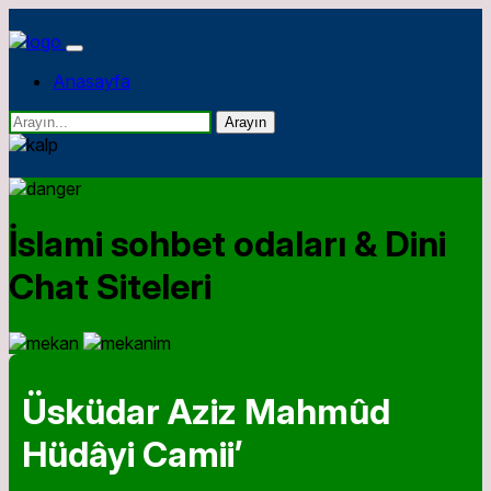
Anasayfa
Arayın
İslami sohbet odaları & Dini
Chat Siteleri
Üsküdar Aziz Mahmûd
Hüdâyi Camii’