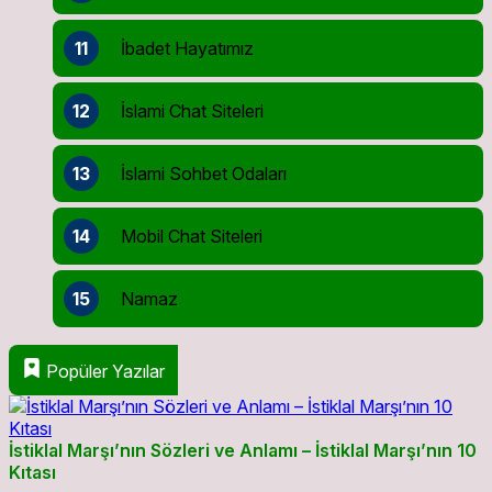
11
İbadet Hayatımız
12
İslami Chat Siteleri
13
İslami Sohbet Odaları
14
Mobil Chat Siteleri
15
Namaz
Popüler Yazılar
İstiklal Marşı’nın Sözleri ve Anlamı – İstiklal Marşı’nın 10
Kıtası