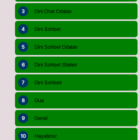
3
Dini Chat Odaları
4
Dini Sohbet
5
Dini Sohbet Odaları
6
Dini Sohbet Siteleri
7
Dini Sohbeti
8
Dua
9
Genel
10
Hayatımız