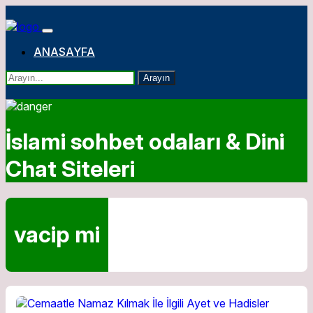
ANASAYFA
Arayın
İslami sohbet odaları & Dini
Chat Siteleri
vacip mi