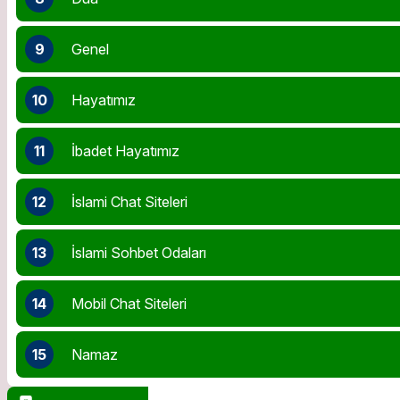
9
Genel
10
Hayatımız
11
İbadet Hayatımız
12
İslami Chat Siteleri
13
İslami Sohbet Odaları
14
Mobil Chat Siteleri
15
Namaz