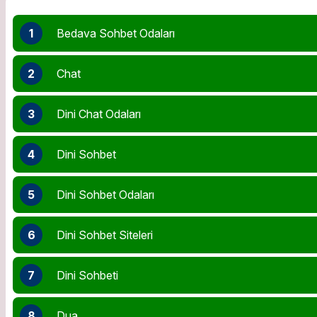
1
Bedava Sohbet Odaları
2
Chat
3
Dini Chat Odaları
4
Dini Sohbet
5
Dini Sohbet Odaları
6
Dini Sohbet Siteleri
7
Dini Sohbeti
8
Dua